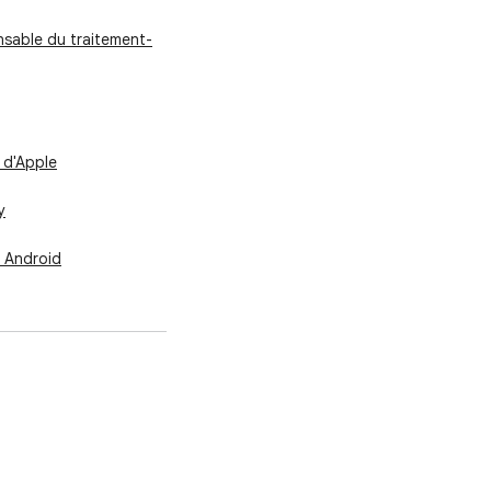
nsable du traitement-
 d'Apple
y
t Android