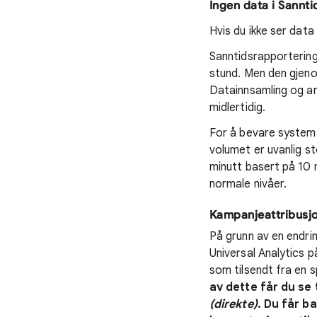
Ingen data i Sannti
Hvis du ikke ser data
Sanntidsrapporteringe
stund. Men den gjeno
Datainnsamling og an
midlertidig.
For å bevare systemst
volumet er uvanlig s
minutt basert på 10 
normale nivåer.
Kampanjeattribusj
På grunn av en endri
Universal Analytics p
som tilsendt fra en s
av dette får du se 
(direkte)
. Du får b