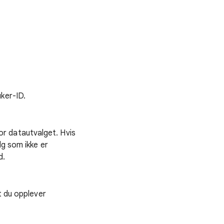
ker-ID.
 for datautvalget. Hvis
lg som ikke er
d.
t du opplever
.