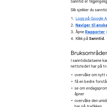
Sanntid er tilgjengeli
Slik sjekker du sannti
Logg på Google An
Naviger til ønsk
Åpne
Rapporter
Klikk på
Sanntid
.
Bruksområder 
I sanntidsdataene kan
nettstedet har på tr
overvåke om nytt o
få en bedre forstå
se om endagspromot
åpner
overvåke den umidde
har på trafikken