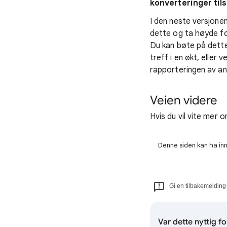
konverteringer til
I den neste versjone
dette og ta høyde for
Du kan bøte på dett
treff i en økt, eller
rapporteringen av ant
Veien videre
Hvis du vil vite mer
Denne siden kan ha innh
Gi en tilbakemelding
Var dette nyttig f