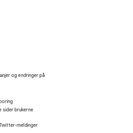
.
panjer og endringer på
poring
e sider brukerne
 Twitter-meldinger