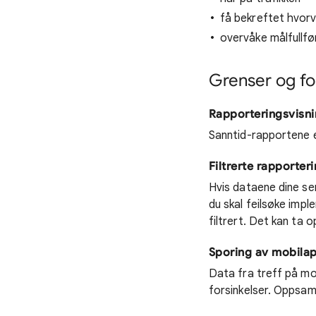
få bekreftet hvorv
overvåke målfullfø
Grenser og f
Rapporteringsvisni
Sanntid-rapportene e
Filtrerte rapporter
Hvis dataene dine ser 
du skal feilsøke imp
filtrert. Det kan ta o
Sporing av mobila
Data fra treff på mob
forsinkelser. Oppsam