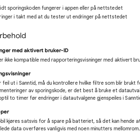
idt sporingskoden fungerer i appen eller på nettstedet
ringer i takt med at du tester ut endringer på nettstedet
orbehold
nger med aktivert bruker-ID
r ikke kompatible med rapporteringsvisninger med aktivert bru
ingsvisninger
feil ut i Sanntid, må du kontrollere hvilke filtre som blir brukt
lementeringer av sporingskode, er det best å bruke et datautva
pptil to timer før endringer i datautvalgene gjenspeiles i Sannti
pper
il kjøres satsvis for å spare på batteriet, så det kan hende a
lede data overføres vanligvis med noen minutters mellomrom