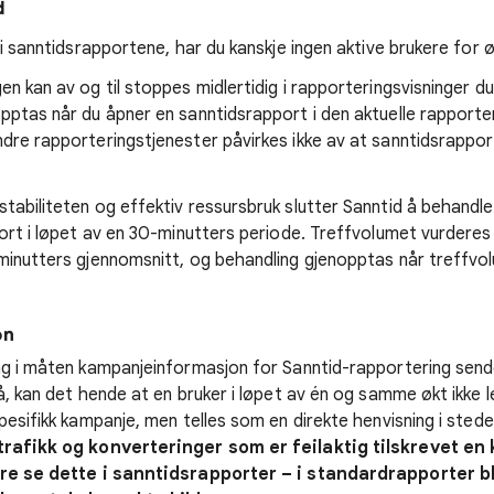
d
 i sanntidsrapportene, har du kanskje ingen aktive brukere for ø
n kan av og til stoppes midlertidig i rapporteringsvisninger du
pptas når du åpner en sanntidsrapport i den aktuelle rapporter
dre rapporteringstjenester påvirkes ikke av at sanntidsrappo
abiliteten og effektiv ressursbruk slutter Sanntid å behandle 
tort i løpet av en 30-minutters periode. Treffvolumet vurderes
minutters gjennomsnitt, og behandling gjenopptas når treffvolu
on
ng i måten kampanjeinformasjon for Sanntid-rapportering sende
å, kan det hende at en bruker i løpet av én og samme økt ikke 
pesifikk kampanje, men telles som en direkte henvisning i sted
trafikk og konverteringer som er feilaktig tilskrevet en 
are se dette i sanntidsrapporter – i standardrapporter bl