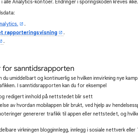
g i alle Analytics-kontoer. Endringer i sporingskoden kreves ikke
dsdata:
alytics.
.
et rapporteringsvisning
.
.
for sanntidsrapporten
 du umiddelbart og kontinuerlig se hvilken innvirkning nye kam
afikken. I sanntidsrapporten kan du for eksempel
g redigert innhold på nettstedet blir sett
else av hvordan mobilappen blir brukt, ved hjelp av hendelsess
eringer genererer trafikk til appen eller nettstedet, og hvilk
lbare virkningen blogginnlegg, innlegg i sosiale nettverk eller