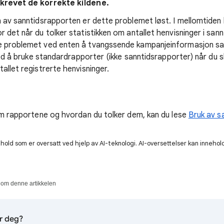
skrevet de korrekte kildene.
n av sanntidsrapporten er dette problemet løst. I mellomtiden
 det når du tolker statistikken om antallet henvisninger i san
e problemet ved enten å tvangssende kampanjeinformasjon 
 ved å bruke standardrapporter (ikke sanntidsrapporter) når du 
allet registrerte henvisninger.
 om rapportene og hvordan du tolker dem, kan du lese
Bruk av s
old som er oversatt ved hjelp av AI-teknologi. AI-oversettelser kan innehold
 om denne artikkelen
or deg?