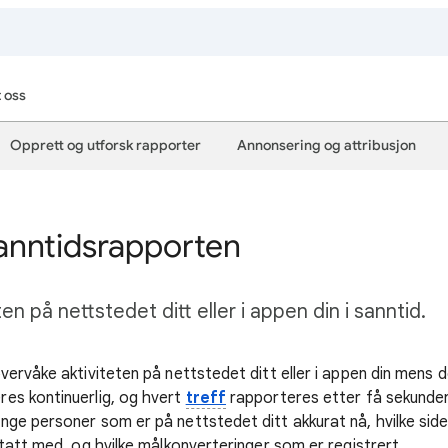
 oss
Opprett og utforsk rapporter
Annonsering og attribusjon
anntidsrapporten
en på nettstedet ditt eller i appen din i sanntid.
ervåke aktiviteten på nettstedet ditt eller i appen din mens 
es kontinuerlig, og hvert
treff
rapporteres etter få sekunder
ge personer som er på nettstedet ditt akkurat nå, hvilke sider
tatt med, og hvilke målkonverteringer som er registrert.