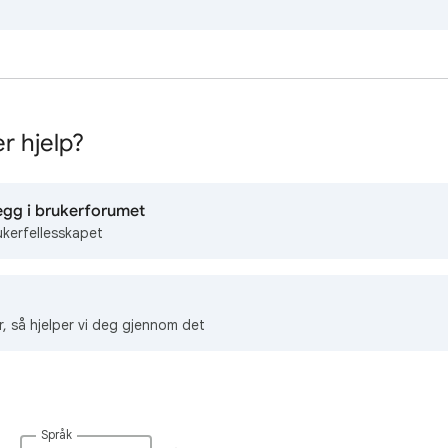
r hjelp?
egg i brukerforumet
ukerfellesskapet
r, så hjelper vi deg gjennom det
Språk