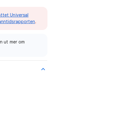
ttet Universal
anntidsrapporten
.
inn ut mer om