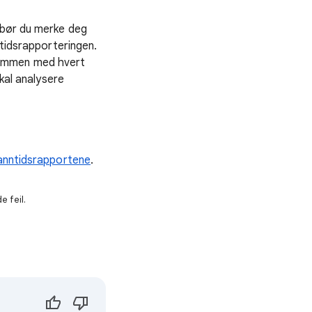
 bør du merke deg
ntidsrapporteringen.
sammen med hvert
skal analysere
anntidsrapportene
.
e feil.