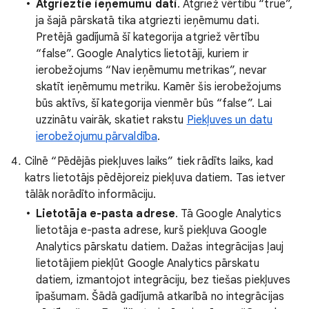
Atgrieztie ieņēmumu dati
. Atgriež vērtību “true”,
ja šajā pārskatā tika atgriezti ieņēmumu dati.
Pretējā gadījumā šī kategorija atgriež vērtību
“false”. Google Analytics lietotāji, kuriem ir
ierobežojums “Nav ieņēmumu metrikas”, nevar
skatīt ieņēmumu metriku. Kamēr šis ierobežojums
būs aktīvs, šī kategorija vienmēr būs “false”. Lai
uzzinātu vairāk, skatiet rakstu
Piekļuves un datu
ierobežojumu pārvaldība
.
Cilnē “Pēdējās piekļuves laiks” tiek rādīts laiks, kad
katrs lietotājs pēdējoreiz piekļuva datiem. Tas ietver
tālāk norādīto informāciju.
Lietotāja e-pasta adrese
. Tā Google Analytics
lietotāja e-pasta adrese, kurš piekļuva Google
Analytics pārskatu datiem. Dažas integrācijas ļauj
lietotājiem piekļūt Google Analytics pārskatu
datiem, izmantojot integrāciju, bez tiešas piekļuves
īpašumam. Šādā gadījumā atkarībā no integrācijas