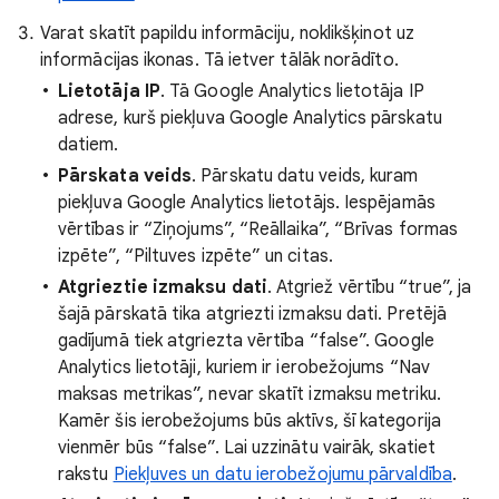
Varat skatīt papildu informāciju, noklikšķinot uz
informācijas ikonas. Tā ietver tālāk norādīto.
Lietotāja IP
. Tā Google Analytics lietotāja IP
adrese, kurš piekļuva Google Analytics pārskatu
datiem.
Pārskata veids
. Pārskatu datu veids, kuram
piekļuva Google Analytics lietotājs. Iespējamās
vērtības ir “Ziņojums”, “Reāllaika”, “Brīvas formas
izpēte”, “Piltuves izpēte” un citas.
Atgrieztie izmaksu dati
. Atgriež vērtību “true”, ja
šajā pārskatā tika atgriezti izmaksu dati. Pretējā
gadījumā tiek atgriezta vērtība “false”. Google
Analytics lietotāji, kuriem ir ierobežojums “Nav
maksas metrikas”, nevar skatīt izmaksu metriku.
Kamēr šis ierobežojums būs aktīvs, šī kategorija
vienmēr būs “false”. Lai uzzinātu vairāk, skatiet
rakstu
Piekļuves un datu ierobežojumu pārvaldība
.