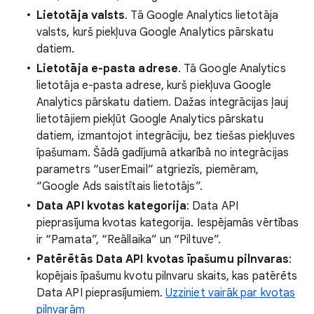
Lietotāja valsts
. Tā Google Analytics lietotāja
valsts, kurš piekļuva Google Analytics pārskatu
datiem.
Lietotāja e-pasta adrese
. Tā Google Analytics
lietotāja e-pasta adrese, kurš piekļuva Google
Analytics pārskatu datiem. Dažas integrācijas ļauj
lietotājiem piekļūt Google Analytics pārskatu
datiem, izmantojot integrāciju, bez tiešas piekļuves
īpašumam. Šādā gadījumā atkarībā no integrācijas
parametrs “userEmail” atgriezīs, piemēram,
“Google Ads saistītais lietotājs”.
Data API kvotas kategorija
: Data API
pieprasījuma kvotas kategorija. Iespējamās vērtības
ir “Pamata”, “Reāllaika” un “Piltuve”.
Patērētās Data API kvotas īpašumu pilnvaras
:
kopējais īpašumu kvotu pilnvaru skaits, kas patērēts
Data API pieprasījumiem.
Uzziniet vairāk par kvotas
pilnvarām