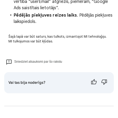
vērtība “userEmail” atgriezīs, piemēram, “Google
Ads saistītais lietotājs”.
Pēdējās piekļuves reizes laiks
. Pēdējās piekļuves
laikspiedols.
Šajā lapā var būt saturs, kas tulkots, izmantojot MI tehnoloģiju.
MI tulkojumos var būt kļūdas.
Sniedziet atsauksmi par šo rakstu
Vai tas bija noderīgs?