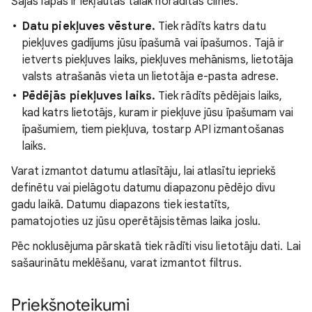
Šajās lapās ir iekļautas tālāk norādītās cilnes.
Datu piekļuves vēsture.
Tiek rādīts katrs datu
piekļuves gadījums jūsu īpašumā vai īpašumos. Tajā ir
ietverts piekļuves laiks, piekļuves mehānisms, lietotāja
valsts atrašanās vieta un lietotāja e-pasta adrese.
Pēdējās piekļuves laiks.
Tiek rādīts pēdējais laiks,
kad katrs lietotājs, kuram ir piekļuve jūsu īpašumam vai
īpašumiem, tiem piekļuva, tostarp API izmantošanas
laiks.
Varat izmantot datumu atlasītāju, lai atlasītu iepriekš
definētu vai pielāgotu datumu diapazonu pēdējo divu
gadu laikā. Datumu diapazons tiek iestatīts,
pamatojoties uz jūsu operētājsistēmas laika joslu.
Pēc noklusējuma pārskatā tiek rādīti visu lietotāju dati. Lai
sašaurinātu meklēšanu, varat izmantot filtrus.
Priekšnoteikumi