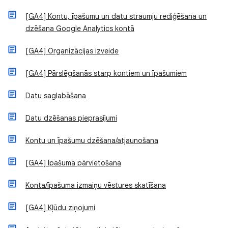
[GA4] Kontu, īpašumu un datu straumju rediģēšana un
dzēšana Google Analytics kontā
[GA4] Organizācijas izveide
[GA4] Pārslēgšanās starp kontiem un īpašumiem
Datu saglabāšana
Datu dzēšanas pieprasījumi
Kontu un īpašumu dzēšana/atjaunošana
[GA4] Īpašuma pārvietošana
Konta/īpašuma izmaiņu vēstures skatīšana
[GA4] Kļūdu ziņojumi