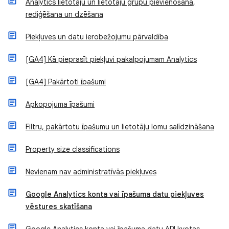
Analytics lietotāju un lietotāju grupu pievienošana,
rediģēšana un dzēšana
Piekļuves un datu ierobežojumu pārvaldība
[GA4] Kā pieprasīt piekļuvi pakalpojumam Analytics
[GA4] Pakārtoti īpašumi
Apkopojuma īpašumi
Filtru, pakārtotu īpašumu un lietotāju lomu salīdzināšana
Property size classifications
Nevienam nav administratīvās piekļuves
Google Analytics konta vai īpašuma datu piekļuves
vēstures skatīšana