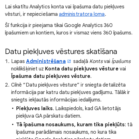
Lai skatītu Analytics konta vai īpašuma datu piekļuves
vēsturi, ir nepieciešama
administratora loma
.
Šī funkcija ir pieejama tikai Google Analytics 360
īpašumiem un kontiem, kuros ir vismaz viens 360 īpašums.
Datu piekļuves vēstures skatīšana
Lapas
Administrēšana
sadaļā
Konts
vai
Īpašums
noklikšķiniet uz
Konta datu piekļuves vēsture
vai
Īpašuma datu piekļuves vēsture
.
Cilnē “Datu piekļuves vēsture” ir sniegta detalizēta
informācija par katru datu piekļuves gadījumu. Tālāk ir
sniegts iekļautās informācijas iedalījums.
Piekļuves laiks
. Laikspiedols, kad GA lietotājs
piekļuva GA pārskatu datiem.
Tā īpašuma nosaukums, kuram tika piekļūts
: tā
īpašuma parādāmais nosaukums, no kura tika