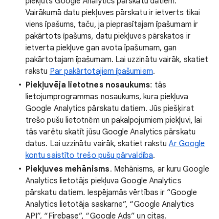
piekļūts Google Analytics pārskatu datiem.
Vairākumā datu piekļuves pārskatu ir ietverts tikai
viens īpašums, taču, ja pieprasītajam īpašumam ir
pakārtots īpašums, datu piekļuves pārskatos ir
ietverta piekļuve gan avota īpašumam, gan
pakārtotajam īpašumam. Lai uzzinātu vairāk, skatiet
rakstu
Par pakārtotajiem īpašumiem
.
Piekļuvēja lietotnes nosaukums
: tās
lietojumprogrammas nosaukums, kura piekļuva
Google Analytics pārskatu datiem. Jūs piešķirat
trešo pušu lietotnēm un pakalpojumiem piekļuvi, lai
tās varētu skatīt jūsu Google Analytics pārskatu
datus. Lai uzzinātu vairāk, skatiet rakstu
Ar Google
kontu saistīto trešo pušu pārvaldība
.
Piekļuves mehānisms
. Mehānisms, ar kuru Google
Analytics lietotājs piekļuva Google Analytics
pārskatu datiem. Iespējamās vērtības ir “Google
Analytics lietotāja saskarne”, “Google Analytics
API”, “Firebase”, “Google Ads” un citas.