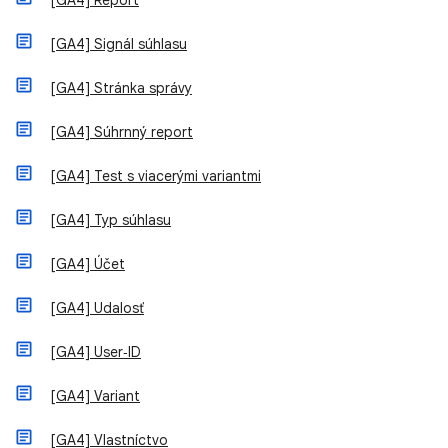
[GA4] Report
[GA4] Signál súhlasu
[GA4] Stránka správy
[GA4] Súhrnný report
[GA4] Test s viacerými variantmi
[GA4] Typ súhlasu
[GA4] Účet
[GA4] Udalosť
[GA4] User‑ID
[GA4] Variant
[GA4] Vlastníctvo