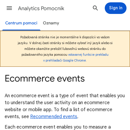
Analytics Pomocník
Sign in
Centrum pomoci
Oznamy
Požadovaná stránka nie je momentálne k dispozícii vo vašom
jazyku. V dolnej časti stránky si môžete vybrať iný jazyk alebo si
môžete okamžite preložiť ľubovoľnú webovú stránku do
požadovaného jazyka pomocou
vstavanej funkcie prekladu
v prehliadači Google Chrome
.
Ecommerce events
An ecommerce event is a type of event that enables you
to understand the user activity on an ecommerce
website or mobile app. To find a list of ecommerce
events, see
Recommended events
.
Each ecommerce event enables you to measure a