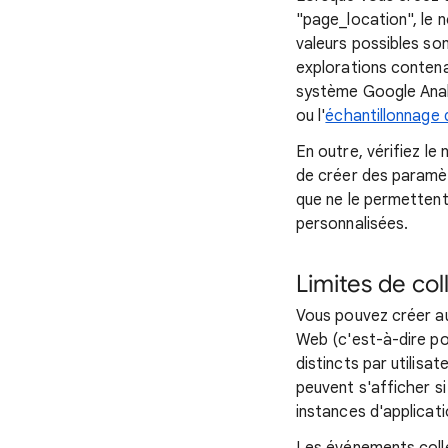
"page_location", le 
valeurs possibles so
explorations contena
système Google Analy
ou l'
échantillonnage
En outre, vérifiez l
de créer des paramè
que ne le permettent
personnalisées.
Limites de co
Vous pouvez créer au
Web (c'est-à-dire p
distincts par utilisa
peuvent s'afficher s
instances d'applicati