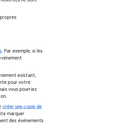
méliorées ne sont
 propres
s
. Par exemple, si les
l'événement
énement existant,
ante pour votre
ais vous pourriez
ion.
ez
créer une copie de
ite marquer
ment des événements