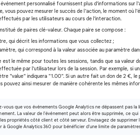
événement personnalisé fournissent plus d'informations sur l'a
e, vous pouvez mesurer le succès de l'action, le moment où l
effectués par les utilisateurs au cours de l'interaction.
stitué de paires clé-valeur. Chaque paire se compose :
e, qui décrit les informations que vous collectez ;
ramètre, qui correspond à la valeur associée au paramètre dan
est le même pour toutes les sessions, tandis que sa valeur d
ffectuée par l'utilisateur lors de la session. Par exemple, si un 
tre "value" indiquera "1.00". Si un autre fait un don de 2 €, l
us pouvez ainsi mesurer de manière cohérente les mêmes info
z-vous que vos événements Google Analytics ne dépassent pas la l
ement. La valeur de l'événement peut alors être supprimée, ce qui 
les propriétés côté client et côté serveur. Envisagez de supprimer 
er à Google Analytics 360 pour bénéficier d'une limite de paramètres