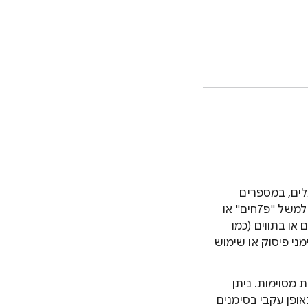
לים, במספרים
ובאותיות לא בהתאם למשמעות האמיתית שלהם ולא למטרה שלשמה הם נועדו, למשל "פ7חים" או
או בתווים (כמו
ני פיסוק או שימוש
 מסוימות. ניתן
ופן עקבי בסימנים