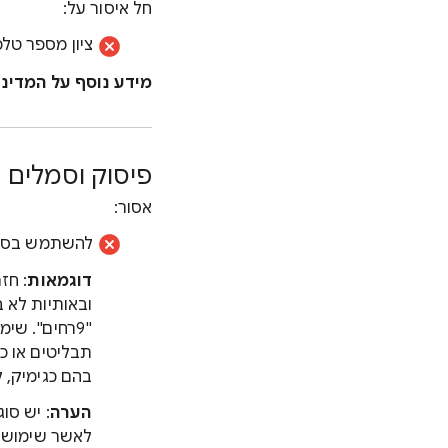
חל איסור על:
ציון מספר טל
מידע נוסף על המדינ
פיסוק וסמלים
אסור:
להשתמש בסימני
דוגמאות
: חז
"9רחים". שימוש לא מקובל בכתב עילי, למשל "פרח
תבליטים או כ
בהם כגימיק, ל
הערה
: יש סו
לאשר שימוש ב