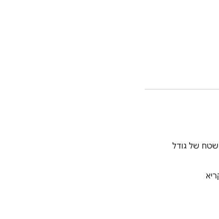
השטח של גודל
ריא