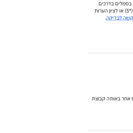
 בסמלים בדרכים
מקובלות ונפוצות, כמו למשל שימוש בכוכבית לסימון דירוג הכוכבים של בית מלון (*5) או לציון הערות
שה לבדיקה
.
ס אחר באותה קבוצת