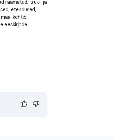
d raamatud, trüki- ja
tused, etendused,
emaal kehtib
e eeskirjade