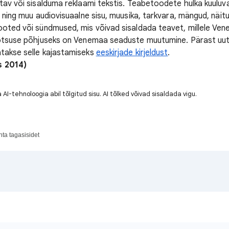
tav või sisalduma reklaami tekstis. Teabetoodete hulka kuuluva
d ning muu audiovisuaalne sisu, muusika, tarkvara, mängud, näi
ooted või sündmused, mis võivad sisaldada teavet, millele Ven
 otsuse põhjuseks on Venemaa seaduste muutumine. Pärast uut
takse selle kajastamiseks
eeskirjade kirjeldust
.
s 2014)
 AI-tehnoloogia abil tõlgitud sisu. AI tõlked võivad sisaldada vigu.
hta tagasisidet