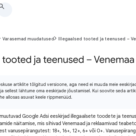
Varasemad muudatused
Illegaalsed tooted ja teenused – 
d tooted ja teenused – Venemaa
kuse artiklite tõlgitud versioone, aga need ei muuda meie eeskirjade
ja sellest lähtume oma eeskirjade jõustamisel. Kui soovite seda artik
he allosas asuvat keele rippmenüüd.
muutuvad Google Adsi eeskirjad illegaalsete toodete ja teenu
aamide näitamise, mis sihivad Venemaad ja reklaamivad teabeto
est vanusepiirangutest: 18+, 16+, 12+, 6+ või 0+. Vanusepiira