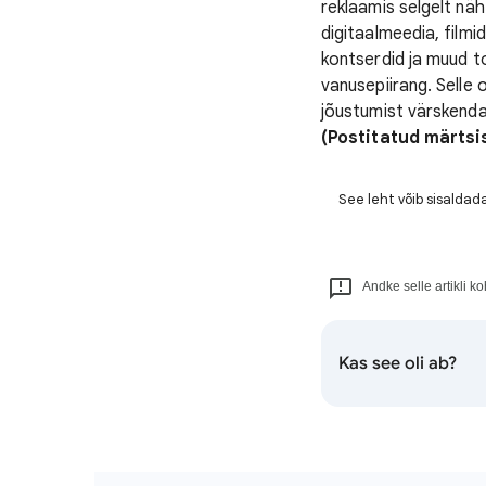
reklaamis selgelt näh
digitaalmeedia, filmi
kontserdid ja muud t
vanusepiirang. Selle
jõustumist värskenda
(Postitatud märtsi
See leht võib sisaldada
Andke selle artikli ko
Kas see oli ab?