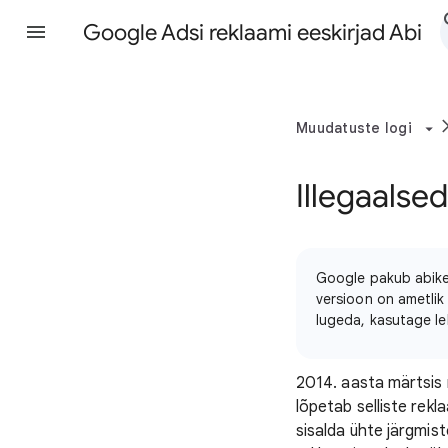
Google Adsi reklaami eeskirjad Abi
Muudatuste logi
Illegaalse
Google pakub abikes
versioon on ametlik 
lugeda, kasutage le
2014. aasta märtsis 
lõpetab selliste rekl
sisalda ühte järgmist