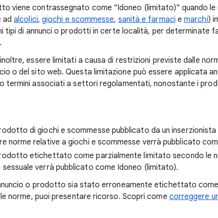
tto viene contrassegnato come "Idoneo (limitato)" quando l
ve ad
alcolici
,
giochi e scommesse
,
sanità e farmaci
e
marchi
) 
ni tipi di annunci o prodotti in certe località, per determinate 
.
noltre, essere limitati a causa di restrizioni previste dalle nor
cio o del sito web. Questa limitazione può essere applicata an
o termini associati a settori regolamentati, nonostante i prodot
rodotto di giochi e scommesse pubblicato da un inserzionista 
tre norme relative a giochi e scommesse verrà pubblicato come
rodotto etichettato come parzialmente limitato secondo le n
a sessuale verrà pubblicato come Idoneo (limitato).
o annuncio o prodotto sia stato erroneamente etichettato com
delle norme, puoi presentare ricorso. Scopri come
correggere u