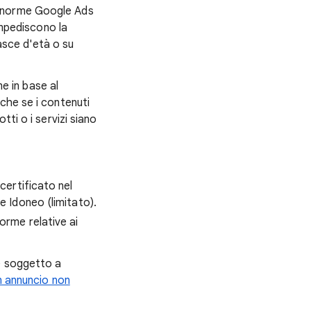
e norme Google Ads
impediscono la
fasce d'età o su
me in base al
che se i contenuti
ti o i servizi siano
certificato nel
 Idoneo (limitato).
orme relative ai
e soggetto a
n annuncio non