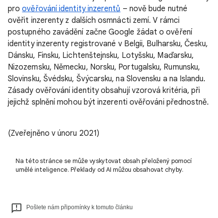
pro
ověřování identity inzerentů
– nově bude nutné
ověřit inzerenty z dalších osmnácti zemí. V rámci
postupného zavádění začne Google žádat o ověření
identity inzerenty registrované v Belgii, Bulharsku, Česku,
Dánsku, Finsku, Lichtenštejnsku, Lotyšsku, Maďarsku,
Nizozemsku, Německu, Norsku, Portugalsku, Rumunsku,
Slovinsku, Švédsku, Švýcarsku, na Slovensku a na Islandu.
Zásady ověřování identity obsahují vzorová kritéria, při
jejichž splnění mohou být inzerenti ověřováni přednostně.
(Zveřejněno v únoru 2021)
Na této stránce se může vyskytovat obsah přeložený pomocí
umělé inteligence. Překlady od AI můžou obsahovat chyby.
Pošlete nám připomínky k tomuto článku