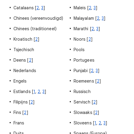
Catalaans [
2
,
3
]
Maleis [
2
,
3
]
Chinees (vereenvoudigd)
Malayalam [
2
,
3
]
Chinees (traditioneel)
Marathi [
2
,
3
]
Kroatisch [
2
]
Noors [
2
]
Tsjechisch
Pools
Deens [
2
]
Portugees
Nederlands
Punjabi [
2
,
3
]
Engels
Roemeens [
2
]
Estlands [
1
,
2
,
3
]
Russisch
Filipijns [
2
]
Servisch [
2
]
Fins [
2
]
Slowaaks [
2
]
Frans
Sloveens [
1
,
2
,
3
]
Duits
Spaans (Europa)