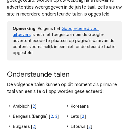
goedgekeurd, worden op uw webpagina's relevante
advertenties weergegeven in de juiste taal, zelfs als uw
site in meerdere ondersteunde talen is opgesteld.
Opmerking:
Volgens het
Google-beleid voor
uitgevers
is het niet toegestaan om de Google-
advertentiecode te plaatsen op pagina's waarvan de
content voornamelijk in een niet-ondersteunde taal is
opgesteld.
Ondersteunde talen
De volgende talen kunnen op dit moment als primaire
taal van een site of app worden geselecteerd:
Arabisch [
2
]
Koreaans
Bengaals (Bangla) [
2
,
3
]
Lets [
2
]
Bulgaars [
2
]
Litouws [
2
]