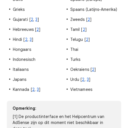
Grieks
Spaans (Latijns-Amerika)
Gujarati [
2
,
3
]
Zweeds [
2
]
Hebreeuws [
2
]
Tamil [
2
]
Hindi [
2
,
3
]
Telugu [
2
]
Hongaars
Thai
Indonesisch
Turks
Italiaans
Oekraïens [
2
]
Japans
Urdu [
2
,
3
]
Kannada [
2
,
3
]
Vietnamees
Opmerking
:
[1] De productinterface en het Helpcentrum van
AdSense zijn op dit moment niet beschikbaar in