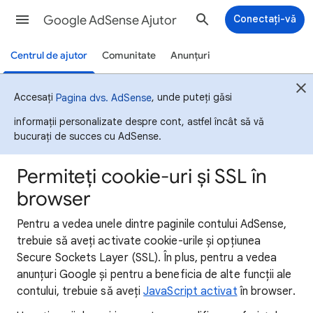
Google AdSense Ajutor
Conectați-vă
Centrul de ajutor
Comunitate
Anunțuri
Accesați
, unde puteți găsi
Pagina dvs. AdSense
informații personalizate despre cont, astfel încât să vă
bucurați de succes cu AdSense.
Permiteți cookie-uri și SSL în
browser
Pentru a vedea unele dintre paginile contului AdSense,
trebuie să aveți activate cookie-urile și opțiunea
Secure Sockets Layer (SSL). În plus, pentru a vedea
anunțuri Google și pentru a beneficia de alte funcții ale
contului, trebuie să aveți
JavaScript activat
în browser.