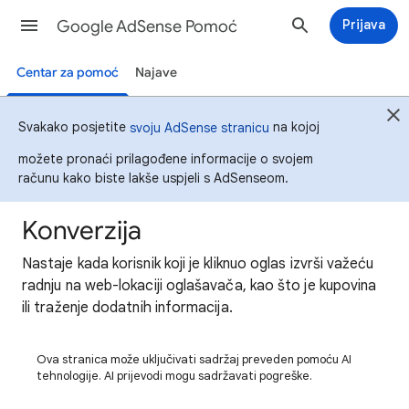
Google AdSense Pomoć
Prijava
Centar za pomoć
Najave
Svakako posjetite
na kojoj
svoju AdSense stranicu
možete pronaći prilagođene informacije o svojem
računu kako biste lakše uspjeli s AdSenseom.
Konverzija
Nastaje kada korisnik koji je kliknuo oglas izvrši važeću
radnju na web-lokaciji oglašavača, kao što je kupovina
ili traženje dodatnih informacija.
Ova stranica može uključivati sadržaj preveden pomoću AI
tehnologije. AI prijevodi mogu sadržavati pogreške.