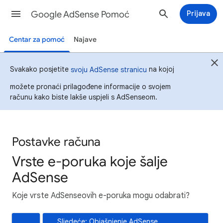
Google AdSense Pomoć
Prijava
Centar za pomoć
Najave
Svakako posjetite
na kojoj
svoju AdSense stranicu
možete pronaći prilagođene informacije o svojem
računu kako biste lakše uspjeli s AdSenseom.
Postavke računa
Vrste e-poruka koje šalje
AdSense
Koje vrste AdSenseovih e-poruka mogu odabrati?
Sljedeće: Objašnjenje AdSense