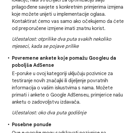
lokacije, naši stručnjaci za optimizaciju šalju
prilagođene savjete s konkretnim primjerima izmjena
koje možete unijeti u implementacije oglasa.
Kontaktirat ćemo vas samo ako očekujemo da ćete
od preporučene izmjene imati znatnu korist.
Učestalost: otprilike dva puta svakih nekoliko
mjeseci, kada se pojave prilike
Povremene ankete koje pomažu Googleu da
poboljša AdSense
E-poruke u ovoj kategoriji uključuju pozivnice za
testiranje novih značajki ili dijeljenje povratnih
informacija o vašim iskustvima s nama. Možete
primati i ankete o Google AdSenseu, primjerice našu
anketu o zadovoljstvu izdavača.
Učestalost: oko dva puta godišnje
Posebne ponude