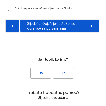
Pošaljite povratne informacije o ovom članku
Sljedeće: Objašnjenje AdSense
ograničenja po zemljama
Je li to bilo korisno?
Da
Ne
Trebate li dodatnu pomoć?
Slijedite ove upute: