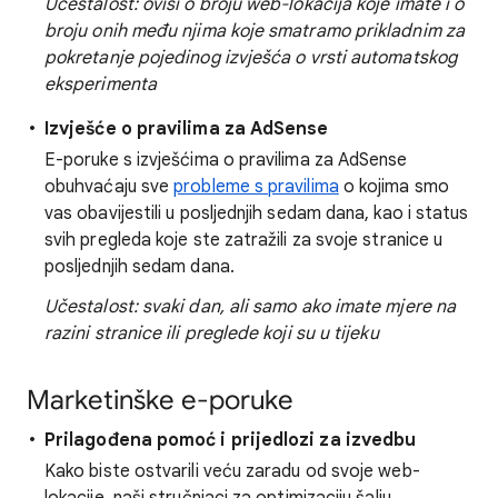
Učestalost: ovisi o broju web-lokacija koje imate i o
broju onih među njima koje smatramo prikladnim za
pokretanje pojedinog izvješća o vrsti automatskog
eksperimenta
Izvješće o pravilima za AdSense
E-poruke s izvješćima o pravilima za AdSense
obuhvaćaju sve
probleme s pravilima
o kojima smo
vas obavijestili u posljednjih sedam dana, kao i status
svih pregleda koje ste zatražili za svoje stranice u
posljednjih sedam dana.
Učestalost: svaki dan, ali samo ako imate mjere na
razini stranice ili preglede koji su u tijeku
Marketinške e-poruke
Prilagođena pomoć i prijedlozi za izvedbu
Kako biste ostvarili veću zaradu od svoje web-