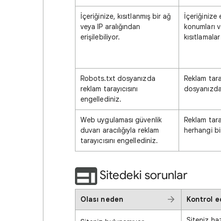
İçeriğinize, kısıtlanmış bir ağ
İçeriğinize 
veya IP aralığından
konumları ve
erişilebiliyor.
kısıtlamala
Robots.txt dosyanızda
Reklam tara
reklam tarayıcısını
dosyanızda 
engellediniz.
Web uygulaması güvenlik
Reklam tara
duvarı aracılığıyla reklam
herhangi bi
tarayıcısını engellediniz.
Sitedeki sorunlar
Olası neden
Kontrol e
Siteniz ha