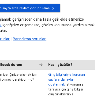
unan sayfalarda reklam görüntüleme
ğlamak içeriğinizden daha fazla gelir elde etmenize
ı
içeriğinize erişemezse, çözüm konusunda yardım almak
akın.
runlar
|
Barındırma sorunları
dilecek durum
Nasıl çözülür?
in içeriğinize erişmek için
Giriş bilgileriyle korunan
eri olması gerekiyor mu?
sayfalarda reklam
göstermek
istiyorsanız
tarayıcı için giriş bilgisi
oluşturabilirsiniz.