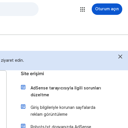
Oturum açın
ı ziyaret edin.
Site erişimi
AdSense tarayıcısıyla ilgili sorunları
düzeltme
Giriş bilgileriyle korunan sayfalarda
reklam görüntüleme
Robots.txt dosyanızda AdSense