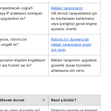
erişilebilecek coğrafi
Reklam tarayıcısının
ya IP aralıklarını sınırlayan
URL'lerinizi tarayabilmesi için
r uyguladınız mı?
bu kısıtlamaları kaldırmanız
veya içeriğinizi genel erişime
açmanız önerilir.
yıcısı, robots.txt
Robots.txt dosyanızda
engelli mi?
reklam tarayıcısına erişim
izni verin
.
yıcısının erişimini engelleyen
Reklam tarayıcının uygulama
r ara hizmet var mı?
güvenlik duvarı hizmetini
atlamasına izin verin.
dilecek durum
Nasıl çözülür?
zır ve çalışır durumda mı?
Sitenizin yayında ve internet