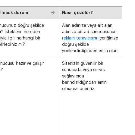
dilecek durum
Nasıl çözülür?
unucunuz doğru şekilde
Alan adınıza veya alt alan
ı? İsteklerin nereden
adınıza ait ad sunucusunun,
yle ilgili herhangi bir
reklam tarayıcısını
içeriğinize
lirlediniz mi?
doğru şekilde
yönlendirdiğinden emin olun.
unucusu hazır ve çalışır
Sitenizin güvenilir bir
ı?
sunucuda veya servis
sağlayıcıda
barındırıldığından emin
olmanızı öneririz.