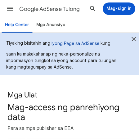
Google AdSense Tulong
Mag-sign in
Help Center
Mga Anunsiyo
Tiyaking bisitahin ang
kung
Iyong Page sa AdSense
saan ka makakahanap ng naka-personalize na
impormasyon tungkol sa iyong account para tulungan
kang magtagumpay sa AdSense.
Mga Ulat
Mag-access ng panrehiyong
data
Para sa mga publisher sa EEA