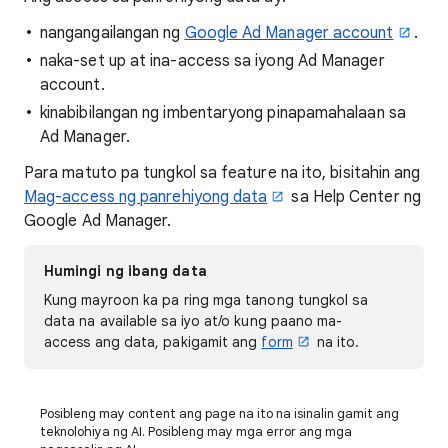
nangangailangan ng
Google Ad Manager account
.
naka-set up at ina-access sa iyong Ad Manager
account.
kinabibilangan ng imbentaryong pinapamahalaan sa
Ad Manager.
Para matuto pa tungkol sa feature na ito, bisitahin ang
Mag-access ng panrehiyong data
sa Help Center ng
Google Ad Manager.
Humingi ng ibang data
Kung mayroon ka pa ring mga tanong tungkol sa
data na available sa iyo at/o kung paano ma-
access ang data, pakigamit ang
form
na ito.
Posibleng may content ang page na ito na isinalin gamit ang
teknolohiya ng AI. Posibleng may mga error ang mga