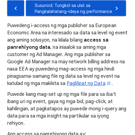
Susunod: Tungkol sa ulat sa
Pangkalahatang-ideya ng performance
Puwedeng i-access ng mga publisher sa European
Economic Area na interesado sa data sa level ng event
ang aming solusyon, na kilala bilang
access sa
panrehiyong data
, na iniaalok sa aming mga
customer ng Ad Manager. Ang mga publisher sa
Google Ad Manager na may network billing address na
nasa EEA ay puwedeng mag-access ng mga hindi
pinagsama-samang file ng data sa level ng event na
katulad ng mga makikita sa
Paglilipat ng Data
.
Puwede kang mag-set up ng mga file para sa iba't
ibang uri ng event, gaya ng mga bid, pag-click, at
kahilingan, at pagkatapos ay puwede mong i-query ang
data para sa mga insight na partikular sa iyong
rehiyon.
Ang access sa panrehiyong data ay: