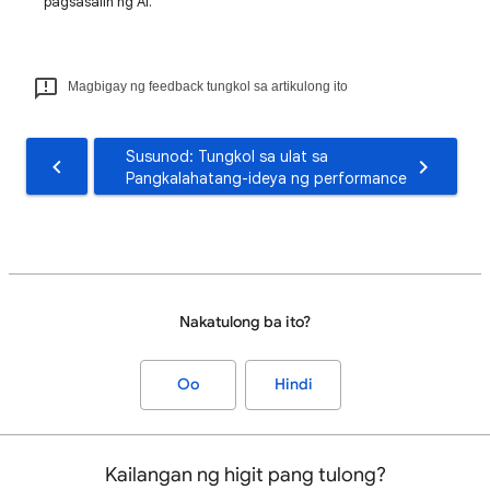
pagsasalin ng AI.
Magbigay ng feedback tungkol sa artikulong ito
Susunod: Tungkol sa ulat sa
Pangkalahatang-ideya ng performance
Nakatulong ba ito?
Oo
Hindi
Kailangan ng higit pang tulong?