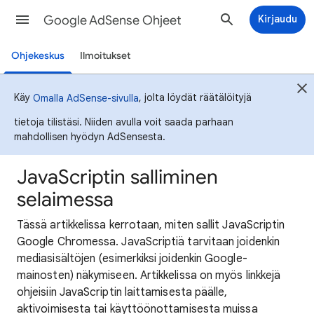
Google AdSense Ohjeet
Kirjaudu
Ohjekeskus
Ilmoitukset
Käy
, jolta löydät räätälöityjä
Omalla AdSense-sivulla
tietoja tilistäsi. Niiden avulla voit saada parhaan
mahdollisen hyödyn AdSensesta.
JavaScriptin salliminen
selaimessa
Tässä artikkelissa kerrotaan, miten sallit JavaScriptin
Google Chromessa. JavaScriptiä tarvitaan joidenkin
mediasisältöjen (esimerkiksi joidenkin Google-
mainosten) näkymiseen. Artikkelissa on myös linkkejä
ohjeisiin JavaScriptin laittamisesta päälle,
aktivoimisesta tai käyttöönottamisesta muissa