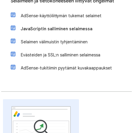
Selaimeen ja tietokoneeseen liittyvät ongelmat
AdSense-käyttöliittymän tukemat selaimet
JavaScriptin salliminen selaimessa
Selaimen välimuistin tyhjentäminen
Evästeiden ja SSL:n salliminen selaimessa
AdSense-tukitiimin pyytämät kuvakaappaukset