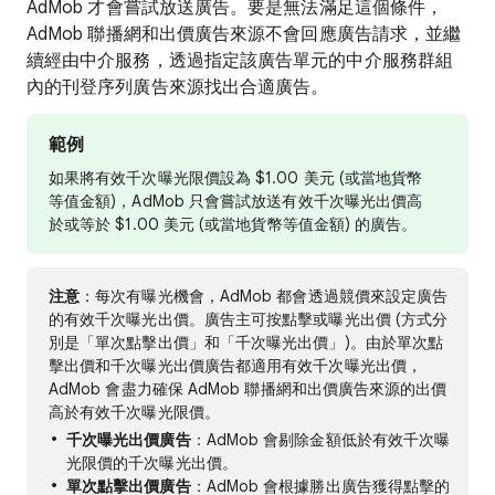
AdMob 才會嘗試放送廣告。要是無法滿足這個條件，
AdMob 聯播網和出價廣告來源不會回應廣告請求，並繼
續經由中介服務，透過指定該廣告單元的中介服務群組
內的刊登序列廣告來源找出合適廣告。
範例
如果將有效千次曝光限價設為 $1.00 美元 (或當地貨幣
等值金額)，AdMob 只會嘗試放送有效千次曝光出價高
於或等於 $1.00 美元 (或當地貨幣等值金額) 的廣告。
注意
：每次有曝光機會，AdMob 都會透過競價來設定廣告
的有效千次曝光出價。廣告主可按點擊或曝光出價 (方式分
別是「單次點擊出價」和「千次曝光出價」)。由於單次點
擊出價和千次曝光出價廣告都適用有效千次曝光出價，
AdMob 會盡力確保 AdMob 聯播網和出價廣告來源的出價
高於有效千次曝光限價。
千次曝光出價廣告
：AdMob 會剔除金額低於有效千次曝
光限價的千次曝光出價。
單次點擊出價廣告
：AdMob 會根據勝出廣告獲得點擊的