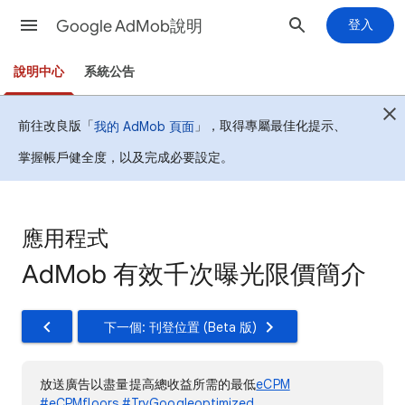
Google AdMob說明
登入
說明中心
系統公告
前往改良版「
」，取得專屬最佳化提示、
我的 AdMob 頁面
掌握帳戶健全度，以及完成必要設定。
應用程式
AdMob 有效千次曝光限價簡介
下一個: 刊登位置 (Beta 版)
放送廣告以盡量提高總收益所需的最低
eCPM
#eCPMfloors
#TryGoogleoptimized