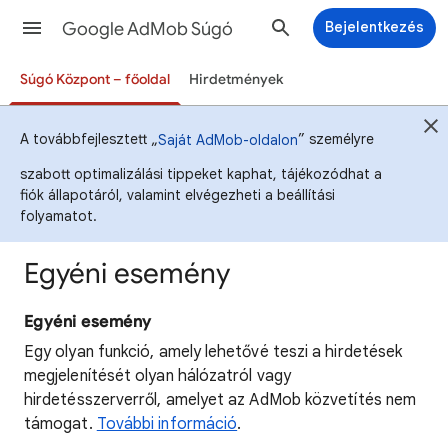
Google AdMob Súgó
Bejelentkezés
Súgó Központ – főoldal
Hirdetmények
A továbbfejlesztett „
” személyre
Saját AdMob-oldalon
szabott optimalizálási tippeket kaphat, tájékozódhat a
fiók állapotáról, valamint elvégezheti a beállítási
folyamatot.
Egyéni esemény
Egyéni esemény
Egy olyan funkció, amely lehetővé teszi a hirdetések
megjelenítését olyan hálózatról vagy
hirdetésszerverről, amelyet az AdMob közvetítés nem
támogat.
További információ
.