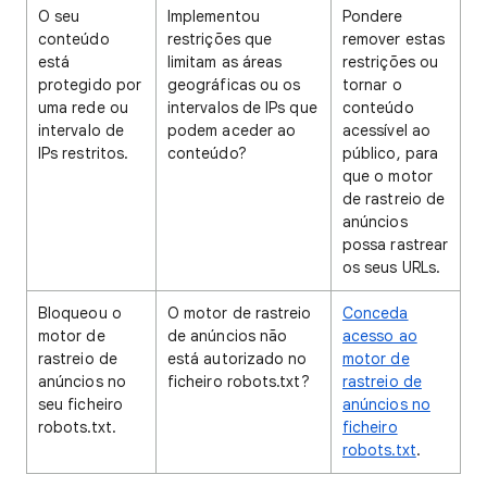
O seu
Implementou
Pondere
conteúdo
restrições que
remover estas
está
limitam as áreas
restrições ou
protegido por
geográficas ou os
tornar o
uma rede ou
intervalos de IPs que
conteúdo
intervalo de
podem aceder ao
acessível ao
IPs restritos.
conteúdo?
público, para
que o motor
de rastreio de
anúncios
possa rastrear
os seus URLs.
Bloqueou o
O motor de rastreio
Conceda
motor de
de anúncios não
acesso ao
rastreio de
está autorizado no
motor de
anúncios no
ficheiro robots.txt?
rastreio de
seu ficheiro
anúncios no
robots.txt.
ficheiro
robots.txt
.