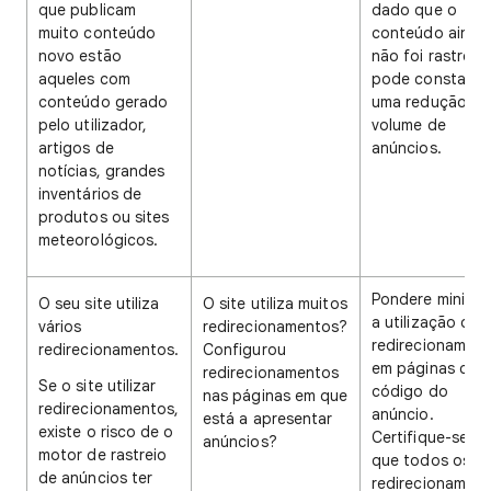
que publicam
dado que o
muito conteúdo
conteúdo ainda
novo estão
não foi rastread
aqueles com
pode constatar
conteúdo gerado
uma redução no
pelo utilizador,
volume de
artigos de
anúncios.
notícias, grandes
inventários de
produtos ou sites
meteorológicos.
Pondere minimiz
O seu site utiliza
O site utiliza muitos
a utilização de
vários
redirecionamentos?
redirecionamen
redirecionamentos.
Configurou
em páginas com
redirecionamentos
Se o site utilizar
código do
nas páginas em que
redirecionamentos,
anúncio.
está a apresentar
existe o risco de o
Certifique-se d
anúncios?
motor de rastreio
que todos os
de anúncios ter
redirecionamen