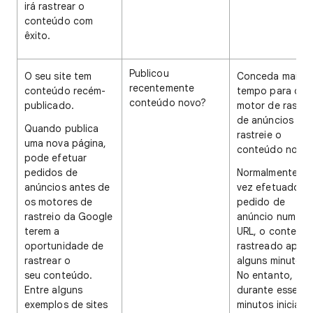
irá rastrear o
conteúdo com
êxito.
Publicou
O seu site tem
Conceda mais
recentemente
conteúdo recém-
tempo para que
conteúdo novo?
publicado.
motor de rastre
de anúncios
Quando publica
rastreie o
uma nova página,
conteúdo novo.
pode efetuar
pedidos de
Normalmente, u
anúncios antes de
vez efetuado o
os motores de
pedido de
rastreio da Google
anúncio num no
terem a
URL, o conteúdo
oportunidade de
rastreado após
rastrear o
alguns minutos.
seu conteúdo.
No entanto,
Entre alguns
durante esses
exemplos de sites
minutos iniciais,