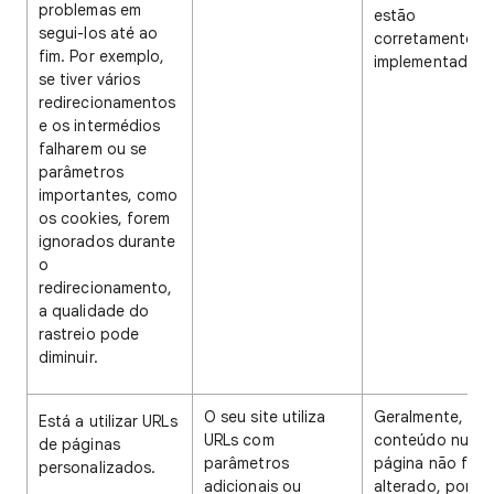
problemas em
estão
segui-los até ao
corretamente
fim. Por exemplo,
implementados.
se tiver vários
redirecionamentos
e os intermédios
falharem ou se
parâmetros
importantes, como
os cookies, forem
ignorados durante
o
redirecionamento,
a qualidade do
rastreio pode
diminuir.
O seu site utiliza
Geralmente, se 
Está a utilizar URLs
URLs com
conteúdo numa
de páginas
parâmetros
página não for
personalizados.
adicionais ou
alterado, ponde