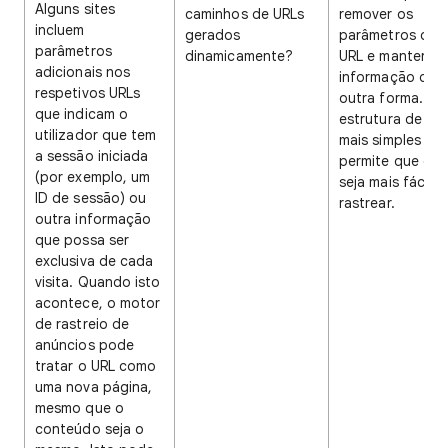
Alguns sites
caminhos de URLs
remover os
incluem
gerados
parâmetros do
parâmetros
dinamicamente?
URL e manter es
adicionais nos
informação de
respetivos URLs
outra forma. U
que indicam o
estrutura de UR
utilizador que tem
mais simples
a sessão iniciada
permite que o si
(por exemplo, um
seja mais fácil d
ID de sessão) ou
rastrear.
outra informação
que possa ser
exclusiva de cada
visita. Quando isto
acontece, o motor
de rastreio de
anúncios pode
tratar o URL como
uma nova página,
mesmo que o
conteúdo seja o