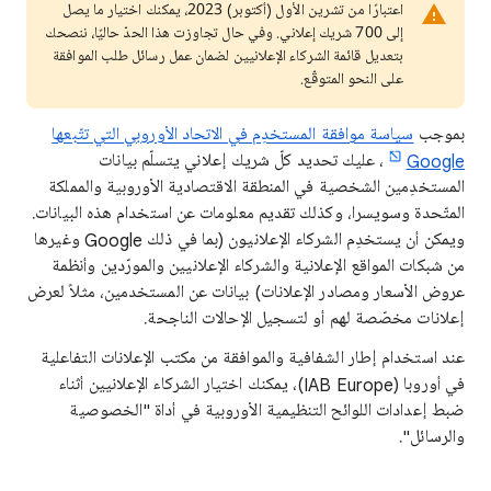
اعتبارًا من تشرين الأول (أكتوبر) 2023، يمكنك اختيار ما يصل
إلى 700 شريك إعلاني. وفي حال تجاوزت هذا الحدّ حاليًا، ننصحك
بتعديل قائمة الشركاء الإعلانيين لضمان عمل رسائل طلب الموافقة
على النحو المتوقّع.
بموجب
سياسة موافقة المستخدِم في الاتحاد الأوروبي التي تتّبعها
Google
، عليك تحديد كلّ شريك إعلاني يتسلّم بيانات
المستخدِمين الشخصية في المنطقة الاقتصادية الأوروبية والمملكة
المتّحدة وسويسرا، وكذلك تقديم معلومات عن استخدام هذه البيانات.
ويمكن أن يستخدِم الشركاء الإعلانيون (بما في ذلك Google وغيرها
من شبكات المواقع الإعلانية والشركاء الإعلانيين والمورّدين وأنظمة
عروض الأسعار ومصادر الإعلانات) بيانات عن المستخدمين، مثلاً لعرض
إعلانات مخصّصة لهم أو لتسجيل الإحالات الناجحة.
عند استخدام إطار الشفافية والموافقة من مكتب الإعلانات التفاعلية
في أوروبا (IAB Europe)، يمكنك اختيار الشركاء الإعلانيين أثناء
ضبط إعدادات اللوائح التنظيمية الأوروبية في أداة "الخصوصية
والرسائل".