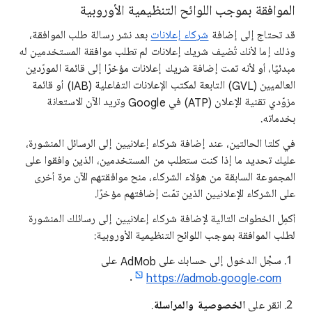
الموافقة بموجب اللوائح التنظيمية الأوروبية
قد تحتاج إلى إضافة
شركاء إعلانات
بعد نشر رسالة طلب الموافقة،
وذلك إما لأنك تُضيف شريك إعلانات لم تطلب موافقة المستخدمين له
مبدئيًا، أو لأنه تمت إضافة شريك إعلانات مؤخرًا إلى قائمة المورّدين
العالميين (GVL) التابعة لمكتب الإعلانات التفاعلية (IAB) أو قائمة
مزوّدي تقنية الإعلان (ATP) في Google وتريد الآن الاستعانة
بخدماته.
في كلتا الحالتين، عند إضافة شركاء إعلانيين إلى الرسائل المنشورة،
عليك تحديد ما إذا كنت ستطلب من المستخدمين، الذين وافقوا على
المجموعة السابقة من هؤلاء الشركاء، منح موافقتهم الآن مرة أخرى
على الشركاء الإعلانيين الذين تمّت إضافتهم مؤخرًا.
أكمِل الخطوات التالية لإضافة شركاء إعلانيين إلى رسائلك المنشورة
لطلب الموافقة بموجب اللوائح التنظيمية الأوروبية:
سجِّل الدخول إلى حسابك على AdMob على
.
https://admob.google.com
انقر على
الخصوصية والمراسلة
.