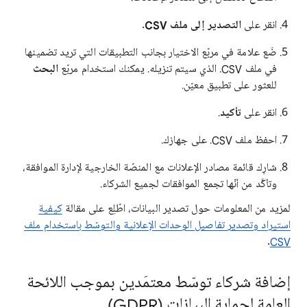
انقر على
التصدير إلى ملف CSV
.
ضَع علامة في مربّع الاختيار بجانب التطبيقات التي تريد تضمينها
في ملف ‎.CSV الذي سيتم تنزيله. يمكنك استخدام مربّع
البحث
للعثور على تطبيق معيّن.
انقر على
تأكيد
.
احفظ ملف ‎.CSV على جهازك.
شارِك قائمة مصادر الإعلانات مع المنصّة الخارجية لإدارة الموافقة،
وتأكَّد من أنّها تجمع الموافقات لجميع الشركاء.
لمزيد من المعلومات حول تصدير البيانات، اطّلِع على مقالة
كيفية
استيراد وتصدير تفاصيل الوحدات الإعلانية والتوسّط باستخدام ملف
.
CSV
إضافة شركاء توسّط معتمَدين بموجب اللائحة
العامة لحماية البيانات (GDPR)