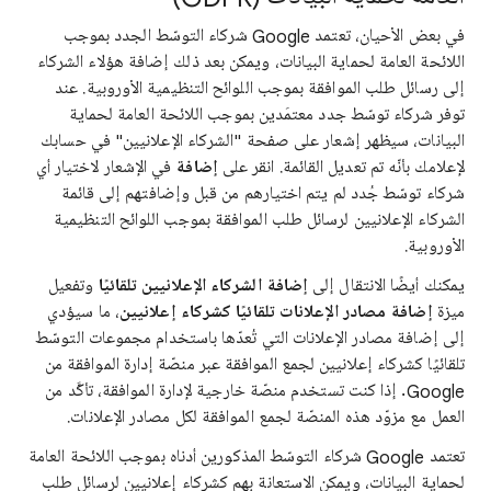
في بعض الأحيان، تعتمد Google شركاء التوسّط الجدد بموجب
اللائحة العامة لحماية البيانات، ويمكن بعد ذلك إضافة هؤلاء الشركاء
إلى رسائل طلب الموافقة بموجب اللوائح التنظيمية الأوروبية. عند
توفر شركاء توسّط جدد معتمَدين بموجب اللائحة العامة لحماية
البيانات، سيظهر إشعار على صفحة "الشركاء الإعلانيين" في حسابك
لإعلامك بأنّه تم تعديل القائمة. انقر على
إضافة
في الإشعار لاختيار أي
شركاء توسّط جُدد لم يتم اختيارهم من قبل وإضافتهم إلى قائمة
الشركاء الإعلانيين لرسائل طلب الموافقة بموجب اللوائح التنظيمية
الأوروبية.
يمكنك أيضًا الانتقال إلى
إضافة الشركاء الإعلانيين تلقائيًا
وتفعيل
ميزة
إضافة مصادر الإعلانات تلقائيًا كشركاء إعلانيين
، ما سيؤدي
إلى إضافة مصادر الإعلانات التي تُعدّها باستخدام مجموعات التوسّط
تلقائيًا كشركاء إعلانيين لجمع الموافقة عبر منصّة إدارة الموافقة من
Google. إذا كنت تستخدم منصّة خارجية لإدارة الموافقة، تأكَّد من
العمل مع مزوّد هذه المنصّة لجمع الموافقة لكل مصادر الإعلانات.
تعتمد Google شركاء التوسّط المذكورين أدناه بموجب اللائحة العامة
لحماية البيانات، ويمكن الاستعانة بهم كشركاء إعلانيين لرسائل طلب