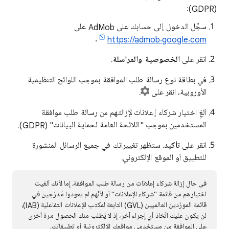
(GDPR):
سجِّل الدخول إلى حسابك على AdMob على
.
https://admob.google.com
انقر على
الخصوصية والمراسلة
.
في بطاقة نوع رسالة طلب الموافقة بموجب اللوائح التنظيمية
الأوروبية، انقر على
.
ألغِ اختيار شركاء إعلانات لإزالتهم من رسالة طلب موافقة
المستخدمين بموجب "اللائحة العامة لحماية البيانات" (GDPR).
انقر على
تأكيد
. ستظهر تغييراتك في جميع الرسائل المنشورة
للتطبيق أو الموقع الإلكتروني.
في حال إزالة شركاء إعلانات من رسالة طلب الموافقة، إما لأنك ألغيت
اختيارهم من قائمة "شركاء الإعلانات" أو لأنّهم لم يعودوا مُدرَجين في
قائمة المورّدين العالميين (GVL) التابعة لمكتب الإعلانات التفاعلية (IAB)،
لن يكون عليك اتّخاذ أي إجراء آخر، إذ لا يُطلب منك الحصول مرة أخرى
على الموافقة من مستخدمي مواقعك الإلكترونية أو تطبيقاتك.