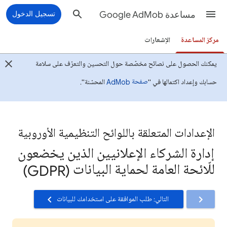
مساعدة Google AdMob
تسجيل الدخول
مركز المساعدة
الإشعارات
يمكنك الحصول على نصائح مخصّصة حول التحسين والتعرّف على سلامة
صفحة AdMob
حسابك وإعداد اكتمالها في "
المحسّنة".
الإعدادات المتعلقة باللوائح التنظيمية الأوروبية
إدارة الشركاء الإعلانيين الذين يخضعون
للّائحة العامة لحماية البيانات (GDPR)
التالي: طلب الموافقة على استخدامك للبيانات