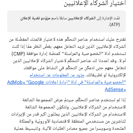
اختيار الشركاء الإعلانيين
تمّت الإشارة إلى
الشركاء الإعلانيين
سابقًا باسم
مزوّدو تقنية الإعلان
(ATP).
نقترح عليك استخدام عناصر التحكُّم هذه لاختيار قائمتك المفضّلة من
الشركاء الإعلانيين الذين تريد التعامل معهم، بغضّ النظر عمّا إذا كنت
تستخدم أداة "الخصوصية والمراسلة" كمنصّة إدارة موافقة (CMP)
أم لا. وقد أعددنا لك عناصر التحكُّم لاختيار الشركاء الإعلانيين الذين
تتعامل معهم حتى تتمكّن من التحكُّم في النشاط على مواقعك
الإلكترونية أو تطبيقاتك.
مزيد من المعلومات عن استخدام
"الخصوصية والمراسلة" في أداة "إدارة إعلانات Google" وAdMob
وAdSense
إذا لم تستخدم عناصر التحكُّم، سيتمّ عرض المجموعة الشائعة
الاستخدام من الشركاء الإعلانيين. وتتكوّن المجموعة الشائعة
الاستخدام من الشركاء الإعلانيين الذين يمثّلون أكبر قدر من الإيرادات
للناشرين من مستخدمي المنطقة الاقتصادية الأوروبّية والمملكة
المتّحدة وسويسرا من جميع مصادر الطلبات الآلية. ولتبسيط عملية