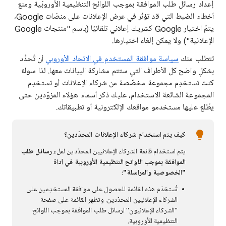
إعداد رسائل طلب الموافقة بموجب اللوائح التنظيمية الأوروبّية ومنع
أخطاء الضبط التي قد تؤثّر في عرض الإعلانات على منصّات Google،
يتمّ اختيار Google كشريك إعلاني تلقائيًا (باسم "منتجات Google
الإعلانية") ولا يمكن إلغاء اختيارها.
تتطلب منك
سياسة موافقة المستخدم في الاتحاد الأوروبي
أن تُحدِّد
بشكلٍ واضح كل الأطراف التي ستتم مشاركة البيانات معها. لذا سواءٌ
كنت تستخدِم مجموعة مخصّصة من شركاء الإعلانات أو تستخدِم
المجموعة الشائعة الاستخدام، عليك ذكر أسماء هؤلاء المزوّدين حتى
يطّلع عليها مستخدمو مواقعك الإلكترونية أو تطبيقاتك.
كيف يتم استخدام شركاء الإعلانات المحدّدين؟
يتم استخدام قائمة الشركاء الإعلانيين المحدّدين لملء
رسائل طلب
الموافقة بموجب اللوائح التنظيمية الأوروبية في أداة
"الخصوصية والمراسلة"
:
تُستخدَم هذه القائمة للحصول على موافقة المستخدِمين على
الشركاء الإعلانيين المحدّدين. وتظهر القائمة على صفحة
"الشركاء الإعلانيون" لرسائل طلب الموافقة بموجب اللوائح
التنظيمية الأوروبية.