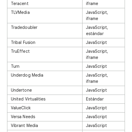
Teracent
iframe
TLVMedia
JavaScript,
iframe
Tradedoubler
JavaScript,
estándar
Tribal Fusion
JavaScript
TruEffect
JavaScript,
iframe
Turn
JavaScript
Underdog Media
JavaScript,
iframe
Undertone
JavaScript
United Virtualities
Estándar
ValueClick
JavaScript
Versa Needs
JavaScript
Vibrant Media
JavaScript