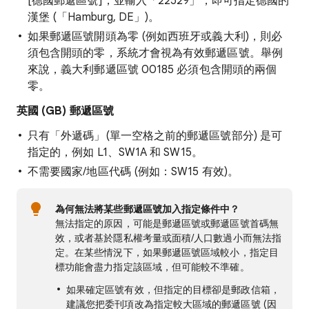
[德國郵遞區號]
，並輸入「22529」，即可指定德國的
漢堡 (「Hamburg, DE」)。
如果郵遞區號開頭為零 (例如西班牙或義大利)，則必
須包含開頭的零，系統才會視為有效郵遞區號。舉例
來說，義大利郵遞區號 00185 必須包含開頭的兩個
零。
英國 (GB) 郵遞區號
只有「外遞碼」(單一空格之前的郵遞區號部分) 是可
指定的，例如 L1、SW1A 和 SW15。
不需要國家/地區代碼 (例如：SW15 有效)。
為何無法將某些郵遞區號加入指定條件中？
無法指定的原因，可能是郵遞區號或郵遞區號首碼無
效，或者基於隱私權考量或面積/人口數過小而無法指
定。在某些情況下，如果郵遞區號區域較小，指定目
標功能會盡力指定該區域，但可能較不準確。
如果確定區號有效，但指定的目標卻是郵政信箱，
建議您把委刊項改為指定較大區域的郵遞區號 (因