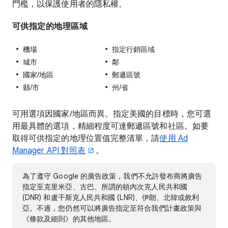
門檻，以保護使用者的隱私權。
可供指定的地理區域
機場
指定行銷區域
城市
鄰
國家/地區
郵遞區號
縣/市
州/省
可用選項因國家/地區而異。指定美國的目標時，您可選
用最具體的選項，精細程度可達郵遞區號和社區。如要
取得可供指定的地理位置值完整清單，請
使用 Ad
Manager API 對照表
。
為了遵守 Google 的廣告政策，我們不允許發布商將廣告
指定至克里米亞、古巴、所謂的頓內次克人民共和國
(DNR) 和盧干斯克人民共和國 (LNR)、伊朗、北韓或敘利
亞。不過，您仍然可以將廣告指定至符合我們計畫政策與
《條款及細則》的其他地區。