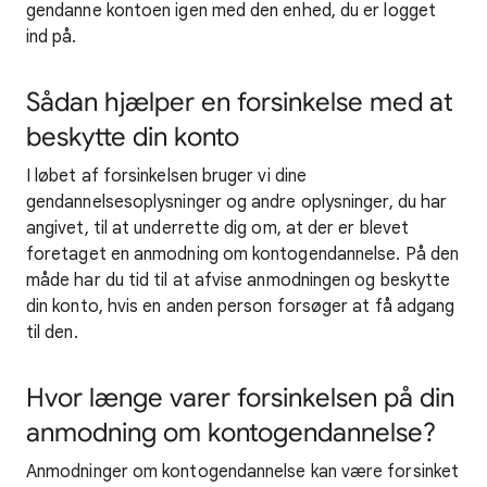
gendanne kontoen igen med den enhed, du er logget
ind på.
Sådan hjælper en forsinkelse med at
beskytte din konto
I løbet af forsinkelsen bruger vi dine
gendannelsesoplysninger og andre oplysninger, du har
angivet, til at underrette dig om, at der er blevet
foretaget en anmodning om kontogendannelse. På den
måde har du tid til at afvise anmodningen og beskytte
din konto, hvis en anden person forsøger at få adgang
til den.
Hvor længe varer forsinkelsen på din
anmodning om kontogendannelse?
Anmodninger om kontogendannelse kan være forsinket