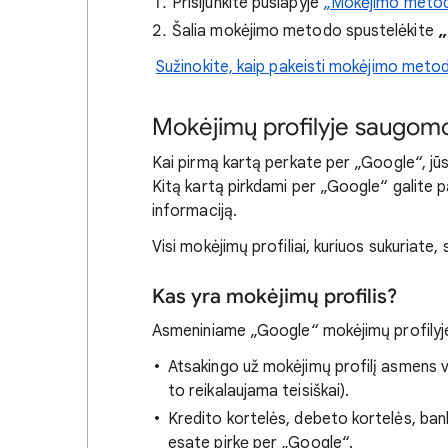
Prisijunkite puslapyje
„Mokėjimo metod
Šalia mokėjimo metodo spustelėkite
„
Sužinokite, kaip pakeisti mokėjimo meto
Mokėjimų profilyje saugom
Kai pirmą kartą perkate per „Google“, jū
Kitą kartą pirkdami per „Google“ galite 
informaciją.
Visi mokėjimų profiliai, kuriuos sukuriate
Kas yra mokėjimų profilis?
Asmeniniame „Google“ mokėjimų profilyje
Atsakingo už mokėjimų profilį asmens v
to reikalaujama teisiškai).
Kredito kortelės, debeto kortelės, ban
esate pirkę per „Google“.