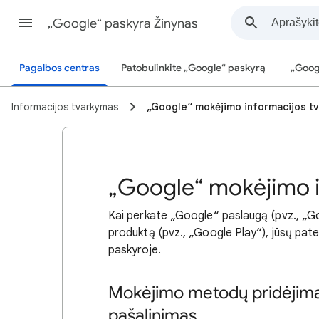
„Google“ paskyra Žinynas
Pagalbos centras
Patobulinkite „Google“ paskyrą
„Goog
Informacijos tvarkymas
„Google“ mokėjimo informacijos t
„Google“ mokėjimo 
Kai perkate „Google“ paslaugą (pvz., „G
produktą (pvz., „Google Play“), jūsų pa
paskyroje.
Mokėjimo metodų pridėjima
pašalinimas