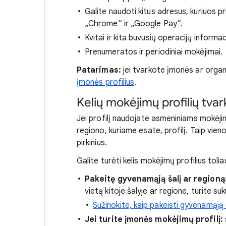
Galite naudoti kitus adresus, kuriuos 
„Chrome“ ir „Google Pay“.
Kvitai ir kita buvusių operacijų informac
Prenumeratos ir periodiniai mokėjimai.
Patarimas:
jei tvarkote įmonės ar organ
įmonės profilius
.
Kelių mokėjimų profilių tva
Jei profilį naudojate asmeniniams mokėjima
regiono, kuriame esate, profilį. Taip vien
pirkinius.
Galite turėti kelis mokėjimų profilius toli
Pakeitę gyvenamąją šalį ar regioną
vietą kitoje šalyje ar regione, turite suk
Sužinokite, kaip pakeisti gyvenamąją 
Jei turite įmonės mokėjimų profilį: