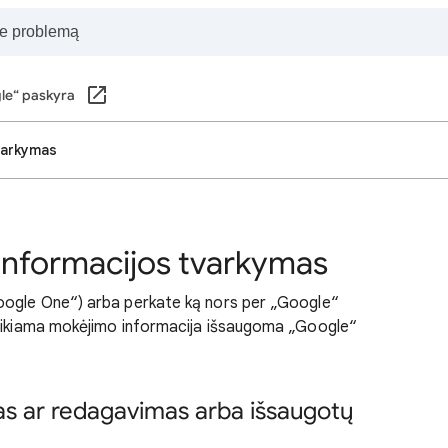
le“ paskyra
varkymas
informacijos tvarkymas
oogle One“) arba perkate ką nors per „Google“
teikiama mokėjimo informacija išsaugoma „Google“
s ar redagavimas arba išsaugotų