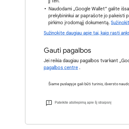
jį ten.
Naudodami „Google Wallet“ galite išsau
prekybininkui ar paprašote jo pakeisti p
pirkimo įrodomąjį dokumentą.
Sužinokit
Sužinokite daugiau apie tai, kaip rasti anks
Gauti pagalbos
Jei reikia daugiau pagalbos tvarkant „Go
pagalbos centre
.
Šiame puslapyje gali būti turinio, išversto naudo
Pateikite atsiliepimą apie šį straipsnį