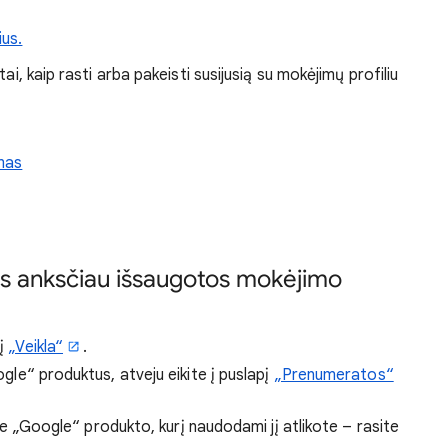
ius.
ai, kaip rasti arba pakeisti susijusią su mokėjimų profiliu
imas
tos anksčiau išsaugotos mokėjimo
pį
„Veikla“
.
oogle“ produktus, atveju eikite į puslapį
„Prenumeratos“
 prie „Google“ produkto, kurį naudodami jį atlikote – rasite