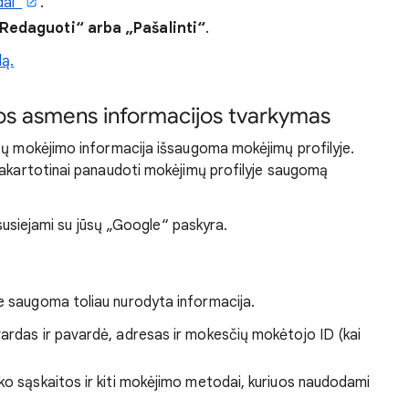
ai“
.
Redaguoti“ arba „Pašalinti“
.
dą.
os asmens informacijos tvarkymas
sų mokėjimo informacija išsaugoma mokėjimų profilyje.
pakartotinai panaudoti mokėjimų profilyje saugomą
, susiejami su jūsų „Google“ paskyra.
 saugoma toliau nurodyta informacija.
ardas ir pavardė, adresas ir mokesčių mokėtojo ID (kai
ko sąskaitos ir kiti mokėjimo metodai, kuriuos naudodami