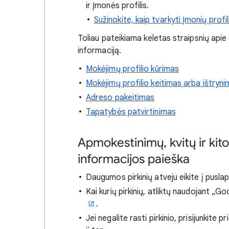
ir Įmonės profilis.
Sužinokite, kaip tvarkyti Įmonių profil
Toliau pateikiama keletas straipsnių apie t
informaciją.
Mokėjimų profilio kūrimas
Mokėjimų profilio keitimas arba ištryn
Adreso pakeitimas
Tapatybės patvirtinimas
Apmokestinimų, kvitų ir ki
informacijos paieška
Daugumos pirkinių atveju eikite į pusla
Kai kurių pirkinių, atliktų naudojant „G
.
Jei negalite rasti pirkinio, prisijunkite