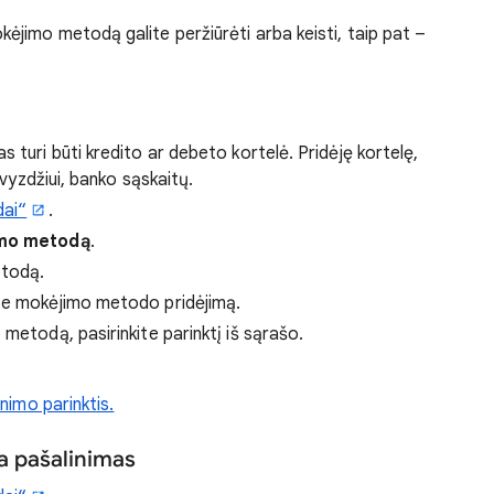
jimo metodą galite peržiūrėti arba keisti, taip pat –
turi būti kredito ar debeto kortelė. Pridėję kortelę,
vyzdžiui, banko sąskaitų.
ai“
.
imo metodą
.
etodą.
ite mokėjimo metodo pridėjimą.
metodą, pasirinkite parinktį iš sąrašo.
nimo parinktis.
a pašalinimas