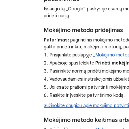
Išsaugotą „Google“ paskyroje esamą mokė
pridėti naują.
Mokėjimo metodo pridėjimas
Patarimas:
pagrindinis mokėjimo metodas 
galite pridėti ir kitų mokėjimo metodų, pa
Prisijunkite puslapyje
„Mokėjimo metod
Apačioje spustelėkite
Pridėti mokėj
Pasirinkite norimą pridėti mokėjimo m
Vadovaudamiesi instrukcijomis užbaik
Jei esate prašomi patvirtinti mokėjimo 
Raskite ir įveskite patvirtinimo kodą.
Sužinokite daugiau apie mokėjimo patvirti
Mokėjimo metodo keitimas arb