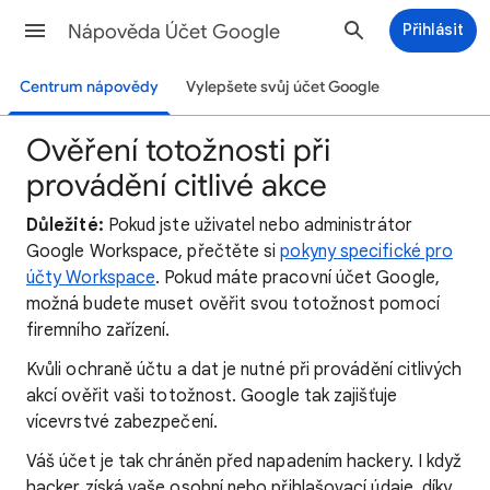
Nápověda Účet Google
Přihlásit
Centrum nápovědy
Vylepšete svůj účet Google
Ověření totožnosti při
provádění citlivé akce
Důležité:
Pokud jste uživatel nebo administrátor
Google Workspace, přečtěte si
pokyny specifické pro
účty Workspace
. Pokud máte pracovní účet Google,
možná budete muset ověřit svou totožnost pomocí
firemního zařízení.
Kvůli ochraně účtu a dat je nutné při provádění citlivých
akcí ověřit vaši totožnost. Google tak zajišťuje
vícevrstvé zabezpečení.
Váš účet je tak chráněn před napadením hackery. I když
hacker získá vaše osobní nebo přihlašovací údaje, díky