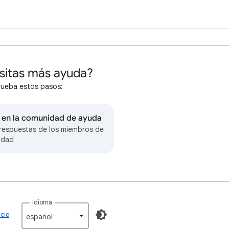
sitas más ayuda?
rueba estos pasos:
r en la comunidad de ayuda
respuestas de los miembros de
idad
Idioma
icio
español‎