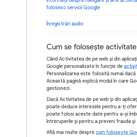
Informații despre navigare și alte activități
folosesc servicii Google
Înregistrări audio
Cum se folosește activitate
Când Activitatea de pe web și din aplicați
Google personalizate în funcție de
activ
Personalizarea este folosită numai dacă p
Această pagină explică modul în care Goo
gestionezi.
Dacă Activitatea de pe web și din aplicaț
poate deduce interesele pentru a-ți oferi
poate folosi aceste date pentru a-și îmbun
întreruperile și pentru a preveni frauda și
Află mai multe despre
cum folosește Goo