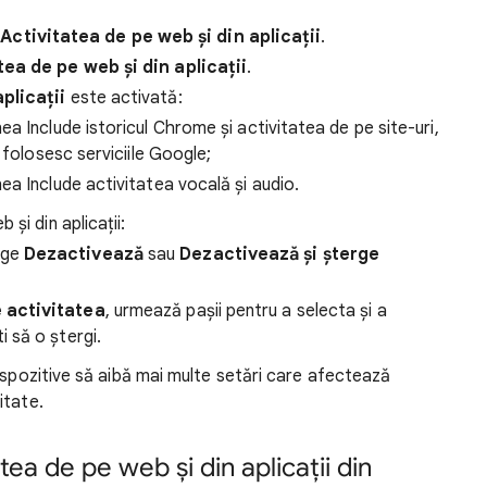
e
Activitatea de pe web și din aplicații
.
tea de pe web și din aplicații
.
plicații
este activată:
ea Include istoricul Chrome și activitatea de pe site-uri,
e folosesc serviciile Google;
nea Include activitatea vocală și audio.
și din aplicații:
lege
Dezactivează
sau
Dezactivează și șterge
 activitatea
, urmează pașii pentru a selecta și a
 să o ștergi.
dispozitive să aibă mai multe setări care afectează
itate.
ea de pe web și din aplicații din