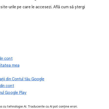
 site-urile pe care le accesezi. Află cum să ștergi
din cont
vitatea mea
ții din Contul tău Google
din cont
nul Google Play
 cu tehnologie AI. Traducerile cu AI pot conține erori.