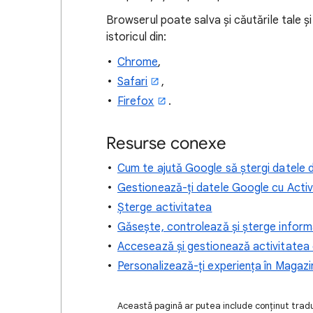
Browserul poate salva și căutările tale și
istoricul din:
Chrome
,
Safari
,
Firefox
.
Resurse conexe
Cum te ajută Google să ștergi datele 
Gestionează-ți datele Google cu Acti
Șterge activitatea
Găsește, controlează și șterge informa
Accesează și gestionează activitatea 
Personalizează-ți experiența în Magazi
Această pagină ar putea include conținut tradus