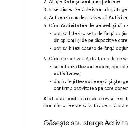
Atinge
Date și confidențialitate
.
În secțiunea Setările istoricului, ating
Activează sau dezactivează
Activita
Când
Activitatea de pe web și din a
poți să bifezi caseta de lângă opțiun
din aplicații și de pe dispozitive car
poți să bifezi caseta de lângă opțiu
Când dezactivezi Activitatea de pe web 
selectează
Dezactivează
, apoi a
activitatea
;
dacă alegi
Dezactivează și șterge
confirma activitatea pe care dorești
Sfat
: este posibil ca unele browsere și 
modul în care este salvată această activ
Găsește sau șterge Activitat