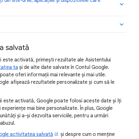
 din site-urile, aplicațiile și dispozitivele care
a salvată
i este activată, primești rezultate ale Asistentului
itatea ta
și de alte date salvate în Contul Google.
oate oferi informații mai relevante și mai utile.
gle afișează rezultatele personalizate și cum să le
ii este activată, Google poate folosi aceste date și îți
 experiențe mai bine personalizate. În plus, Google
ătăți și a-și dezvolta serviciile, pentru a urmări
 abuzul.
gle activitatea salvată
și despre cum o menține