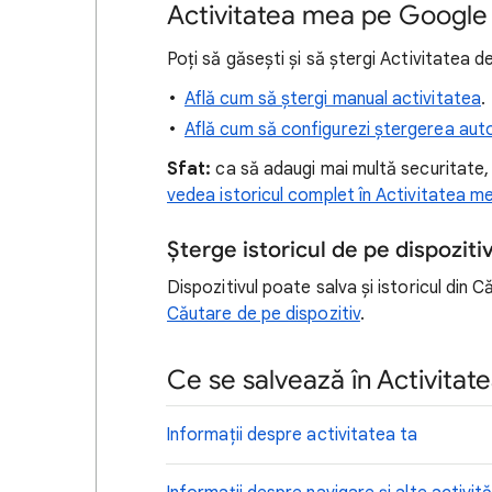
Activitatea mea pe Google
Poți să găsești și să ștergi Activitatea de
Află cum să ștergi manual activitatea
.
Află cum să configurezi ștergerea au
Sfat:
ca să adaugi mai multă securitate, 
vedea istoricul complet în Activitatea m
Șterge istoricul de pe dispoziti
Dispozitivul poate salva și istoricul din 
Căutare de pe dispozitiv
.
Ce se salvează în Activitate
Informații despre activitatea ta