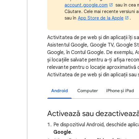
account.google.com
sau în cea m
Căutare. Cele mai recente versiuni al
sau în
App Store de la Apple
.
Activitatea de pe web și din aplicații îți 
Asistentul Google, Google TV, Google Sto
Google, în Contul Google. De exemplu, As
și locațiile salvate pentru a-ți afișa rec
relevante pentru o locație aproximativă d
Activitatea de pe web și din aplicații sau
Android
Computer
iPhone și iPad
Activează sau dezactivează 
Pe dispozitivul Android, deschide aplic
Google
.