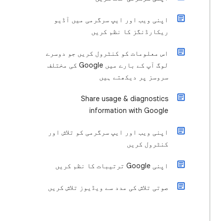
اپنی ویب اور ایپ سرگرمی میں آڈیو
ریکارڈنگز کا نظم کریں
اس معلومات کو کنٹرول کریں جو دوسرے
لوگ آپ کے بارے میں Google کی مختلف
سروسز پر دیکھتے ہیں
Share usage & diagnostics
information with Google
اپنی ویب اور ایپ سرگرمی کو تلاش اور
کنٹرول کریں
اپنی Google ترتیبات کا نظم کریں
صوتی تلاش کی مدد سے ویڈیوز تلاش کریں