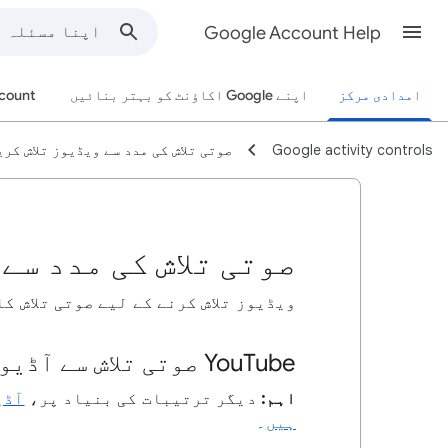
Google Account Help
امدادی مرکز
اپنے Google اکاؤنٹ کو بہتر بنائیں
count
Google activity controls
صوتی تلاش کی مدد سے ویڈیوز تلاش کری
صوتی تلاش کی مدد سے
ویڈیوز تلاش کرنے کے لیے صوتی تلاش ک
YouTube صوتی تلاش سے آڈیو ریکارڈنگز کا نظم کریں
اہم:
دیگر ترتیبات کی بنیاد پر،
آڈی
ہیں
۔