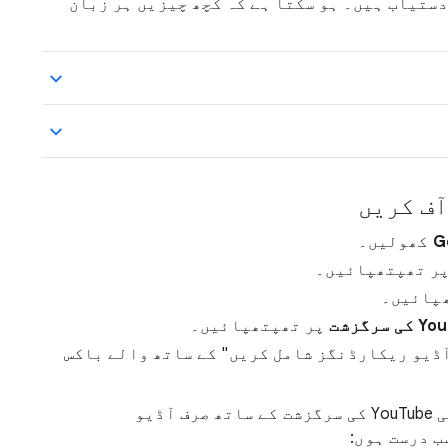
ال، یہ کمانڈز صرف Android پر دستیاب ہیں۔ ہو سکتا ہے کہ کچھ چیزیں ہر زبان
آف کریں
G
کھولیں۔
ر تھپتھپائیں۔
پائیں۔
 سرگزشت
پر تھپتھپائیں۔
آڈیو ریکارڈنگز شامل کریں" کے ساتھ والے باکس
Google آپ کے Google اکاؤنٹ میں آپ کی YouTube کی سرگزشت کے ساتھ صرف آڈیو
ب درست ہوں: