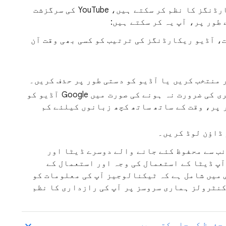
پر آڈیو ریکارڈنگز کا نظم کر سکتے ہیں، YouTube کی سرگزشت
طور پر، آپ یہ کر سکتے ہیں:
ے تحت، آڈیو ریکارڈنگز کی ترتیب کو کسی بھی وقت آن
 منتخب کریں یا آڈیو کو دستی طور پر حذف کریں۔
آڈیو کے مزید ڈیولپمنٹ اور بہتری کی ضرورت نہ ہونے کی صورت میں Google آڈیو کو
 پر، وقت کے ساتھ ساتھ کچھ زبانوں کیلئے کم
ڈاؤن لوڈ کریں۔
Go کی جانب سے محفوظ کئے جانے والے دوسرے ڈیٹا اور
ٓپ ڈیٹا کے استعمال کی وجہ اور استعمال کے
 میں شامل ہے کہ ٹیکنالوجیز آپ کی معلومات کو
کنٹرولز ہماری سروسز پر آپ کی رازداری کا نظم
حفوظ کی جا سکتی ہیں