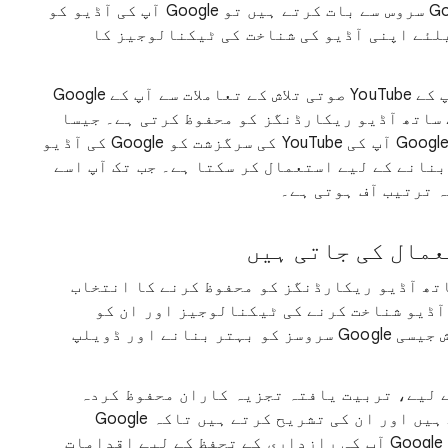
جب آپ YouTube کی صوتی تلاش جیسی Google سروس سے بات کرتے ہیں تو Google آپ کی آڈیو کو
لئے اپنی آڈیو کی شناخت کی ٹیکنالوجیز کا
YouTube آڈیو ریکارڈنگز کی ترتیب آپ کے YouTube صوتی تلاش کے تعاملات سے آپ کے Google
ی YouTube سرگزشت کے ساتھ آڈیو ریکارڈنگز کو محفوظ کرتی ہے۔ جیسا
کہ ذیل میں تفصیل سے بتایا گیا ہے، Google آپ کی YouTube کی سرگزشت کو Google کی آڈیو
نانے کے لیے استعمال کر سکتا ہے۔ جب تک آپ اسے
 ترتیب آف ہوتی ہے۔
مال کی جاتی ہیں
کی سرگزشت کے ساتھ آڈیو ریکارڈنگز کو محفوظ کرنے کا انتخاب
 آڈیو کو اپنی آڈیو شناخت کرنے کی ٹیکنالوجیز اور ان کو
استعمال کرنے والی YouTube صوتی تلاش جیسی Google سروسز کو بہتر بنانے اور ڈویلپ
 لیے، تربیت یافتہ تجزیہ کاران محفوظ کردہ
آڈیو نمونوں کو سنتے ہیں، نقل کرتے ہیں اور ان کی تشریح کرتے ہیں تاکہ Google
سروسز آڈیو کا بہتر تجزیہ کر سکیں۔ Google آپ کی رازداری کے تحفظ کے لیے اقدامات