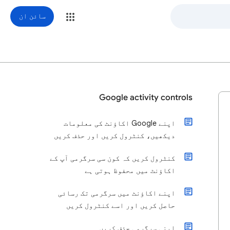
سائن ان
Google activity controls
اپنے Google اکاؤنٹ کی معلومات
دیکھیں، کنٹرول کریں اور حذف کریں
کنٹرول کریں کہ کون سی سرگرمی آپ کے
اکاؤنٹ میں محفوظ ہوتی ہے
اپنے اکاؤنٹ میں سرگرمی تک رسائی
حاصل کریں اور اسے کنٹرول کریں
اپنی سرگرمی حذف کریں