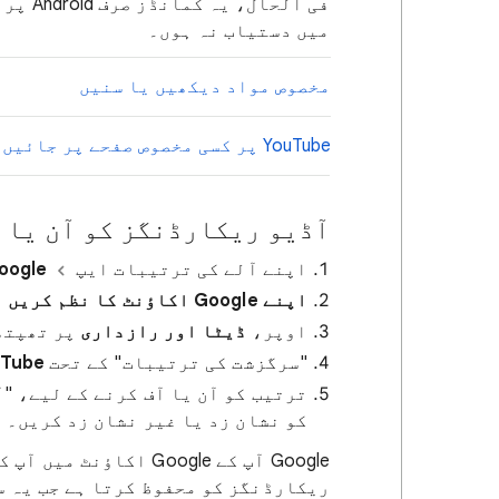
فی الح
میں دستیاب نہ ہوں۔
مخصوص مواد دیکھیں یا سنیں
YouTube پر کسی مخصوص صفحے پر جائیں
آڈیو ریکارڈنگز کو آن یا 
اپنے آلے کی ترتیبات ایپ
oogle
اپنے Google اکاؤنٹ کا نظم کریں
پ
اوپر،
ڈیٹا اور رازداری
پر تھپتھ
"سرگزشت کی ترتیبات" کے تحت
YouTube کی
ترتیب کو آن یا آف کرنے کے لیے، "
کو نشان زد یا غیر نشان زد کریں۔
ریکارڈنگز کو محفوظ کرتا ہے جب یہ س