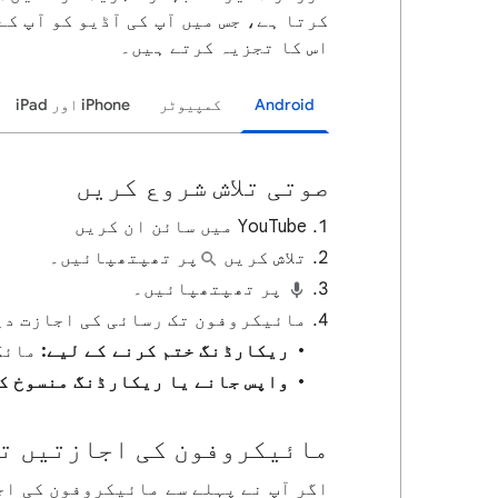
کرتا ہے، جس میں آپ کی آڈیو کو آپ کے
اس کا تجزیہ کرتے ہیں۔
Android
کمپیوٹر
‫iPhone اور iPad
صوتی تلاش شروع کریں
YouTube میں سائن ان کریں
تلاش کریں
پر تھپتھپائیں۔
پر تھپتھپائیں۔
مائیکروفون تک رسائی کی اجازت دی
ریکارڈنگ ختم کرنے کے لیے:
مائک
واپس جانے یا ریکارڈنگ منسوخ کر
مائیکروفون کی اجازتیں ت
اگر آپ نے پہلے سے مائیکروفون کی اج