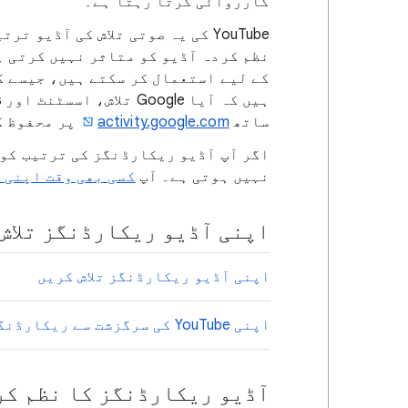
کارروائی کرتا رہتا ہے۔
ساتھ
activity.google.com
پر محفوظ ک
اگر آپ آڈیو ریکارڈنگز کی ترتیب کو 
نہیں ہوتی ہے۔ آپ
کسی بھی وقت اپنی 
اپنی آڈیو ریکارڈنگز تلاش 
اپنی آڈیو ریکارڈنگز تلاش کریں
اپنی YouTube کی سرگزشت سے ریکارڈنگز کو حذف کریں
آڈیو ریکارڈنگز کا نظم کر