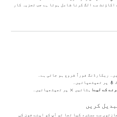
 اکاؤنٹ سے الگ کرنا شامل ہوتا ہے جب تجزیہ کار
ں۔ ریکارڈنگ فوراً شروع ہو جاتی ہے۔
پر تھپتھپائیں۔
نے کے لیے:
ہٹائیں
پر تھپتھپائیں۔
بدیل کریں
ازتوں سے مسترد کیا تھا تو آپ کو اپنے فون کی