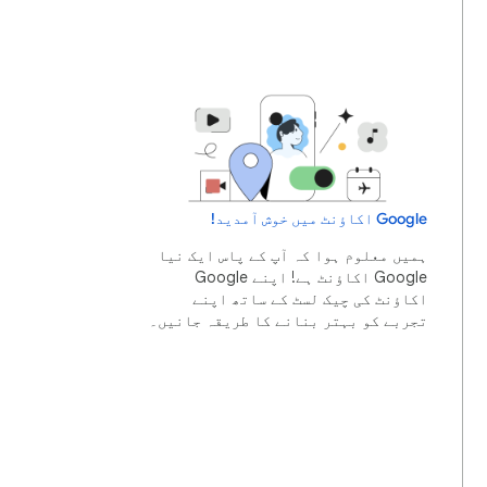
Google اکاؤنٹ میں خوش آمدید!
ہمیں معلوم ہوا کہ آپ کے پاس ایک نیا
Google اکاؤنٹ ہے! اپنے Google
اکاؤنٹ کی چیک لسٹ کے ساتھ اپنے
تجربے کو بہتر بنانے کا طریقہ جانیں۔