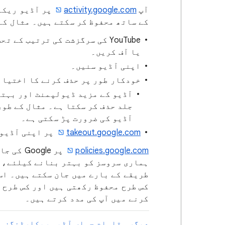
آپ
activity.google.com
کے ساتھ محفوظ کر سکتے ہیں۔ مثال کے 
YouTube کی سرگزشت کی ترتیب ک
یا آف کریں۔
اپنی آڈیو سنیں۔
خودکار طور پر حذف کرنے کا اختیار
جلد حذف کر سکتا ہے۔ مثال کے طور
آڈیو کی ضرورت پڑ سکتی ہے۔
takeout.google.com
پر اپنی آڈیو 
policies.google.com
پر ogle
ہماری سروسز کو بہتر بنانے کیلئے، ا
طریقے کے بارے میں جان سکتے ہیں۔ اس
کس طرح محفوظ رکھتی ہیں اور کس طرح 
کرنے میں آپ کی مدد کرتے ہیں۔
دیگر مقامات جہاں آڈیو ریکارڈنگز م