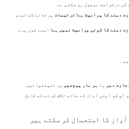
کی درخواست موصول ہو سکتی ہے۔
ت دینے کا پرامپٹ ہے:
ترتیبات
پر جانے کے لیے،
زت دینے کا کوئی پرامپٹ نہیں ہے:
اپنے فون پر،
یں۔
جازت دیں
یا
ہر بار پوچھیں
پر تھپتھپائیں۔
تے ہیں تو آپ کو اپنی آواز کے ساتھ تلاش کرنے کے قابل
آواز کا استعمال کر سکتے ہیں