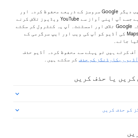
YouTube کی یہ صوتی تلاش کی آڈیو ترتیب دیگر Google سروسز کے ذریعے محفوظ کردہ اور
نظم کردہ آڈیو کو متاثر نہیں کرتی ہے جسے آپ اپنی آواز سے YouTube ویڈیوز تلاش کرنے
کے لیے استعمال کر سکتے ہیں، جیسے کہ Google تلاش اور اسسٹنٹ۔ آپ یہ کنٹرول کر سکتے
ہیں کہ آیا Google تلاش، اسسٹنٹ اور Maps کی آڈیو کو آپ کی ویب اور ایپ سرگرمی کے
یا جائے۔
آف کرتے ہیں تو پہلے سے محفوظ کردہ آڈیو حذف
آڈیو ریکارڈنگز کو حذف
کر سکتے ہیں۔
کریں یا حذف کریں
یں