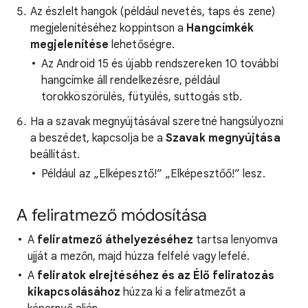
Az észlelt hangok (például nevetés, taps és zene)
megjelenítéséhez koppintson a
Hangcímkék
megjelenítése
lehetőségre.
Az Android 15 és újabb rendszereken 10 további
hangcímke áll rendelkezésre, például
torokköszörülés, fütyülés, suttogás stb.
Ha a szavak megnyújtásával szeretné hangsúlyozni
a beszédet, kapcsolja be a
Szavak megnyújtása
beállítást.
Például az „Elképesztő!” „Elképesztőő!” lesz.
A feliratmező módosítása
A
feliratmező áthelyezéséhez
tartsa lenyomva
ujját a mezőn, majd húzza felfelé vagy lefelé.
A
feliratok elrejtéséhez és az Élő feliratozás
kikapcsolásához
húzza ki a feliratmezőt a