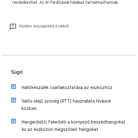
rendelkezhet. Az AI-fordítások hibákat tartalmazhatnak.
Küldjön visszajelzést a cikkről
Súgó
Hallókészülék csatlakoztatása az eszközhöz
Valós idejű szöveg (RTT) használata hívások
közben
Hangerősítő: Felerősíti a környező beszédhangokat
és az eszközön megszólaló hangokat