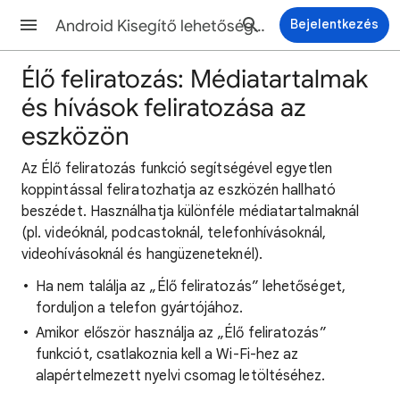
Android Kisegítő lehetőségek Súgó
Bejelentkezés
Élő feliratozás: Médiatartalmak
és hívások feliratozása az
eszközön
Az Élő feliratozás funkció segítségével egyetlen
koppintással feliratozhatja az eszközén hallható
beszédet. Használhatja különféle médiatartalmaknál
(pl. videóknál, podcastoknál, telefonhívásoknál,
videohívásoknál és hangüzeneteknél).
Ha nem találja az „Élő feliratozás” lehetőséget,
forduljon a telefon gyártójához.
Amikor először használja az „Élő feliratozás”
funkciót, csatlakoznia kell a Wi-Fi-hez az
alapértelmezett nyelvi csomag letöltéséhez.