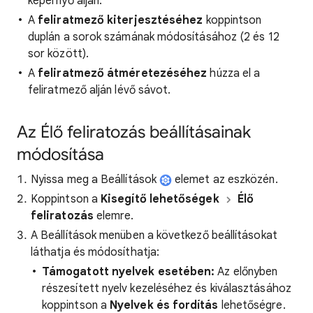
képernyő alján.
A
feliratmező kiterjesztéséhez
koppintson
duplán a sorok számának módosításához (2 és 12
sor között).
A
feliratmező átméretezéséhez
húzza el a
feliratmező alján lévő sávot.
Az Élő feliratozás beállításainak
módosítása
Nyissa meg a Beállítások
elemet az eszközén.
Koppintson a
Kisegítő lehetőségek
Élő
feliratozás
elemre.
A Beállítások menüben a következő beállításokat
láthatja és módosíthatja:
Támogatott nyelvek esetében:
Az előnyben
részesített nyelv kezeléséhez és kiválasztásához
koppintson a
Nyelvek és fordítás
lehetőségre.