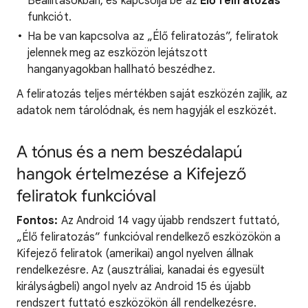
Beállításokban, és kapcsolja be az
Élő feliratozás
funkciót.
Ha be van kapcsolva az „Élő feliratozás”, feliratok
jelennek meg az eszközön lejátszott
hanganyagokban hallható beszédhez.
A feliratozás teljes mértékben saját eszközén zajlik, az
adatok nem tárolódnak, és nem hagyják el eszközét.
A tónus és a nem beszédalapú
hangok értelmezése a Kifejező
feliratok funkcióval
Fontos:
Az Android 14 vagy újabb rendszert futtató,
„Élő feliratozás” funkcióval rendelkező eszközökön a
Kifejező feliratok (amerikai) angol nyelven állnak
rendelkezésre. Az (ausztráliai, kanadai és egyesült
királyságbeli) angol nyelv az Android 15 és újabb
rendszert futtató eszközökön áll rendelkezésre.