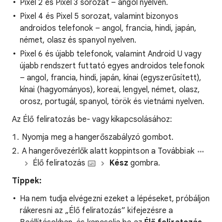
Pixel 2 és Pixel 3 sorozat – angol nyelven.
Pixel 4 és Pixel 5 sorozat, valamint bizonyos
androidos telefonok – angol, francia, hindi, japán,
német, olasz és spanyol nyelven.
Pixel 6 és újabb telefonok, valamint Android U vagy
újabb rendszert futtató egyes androidos telefonok
– angol, francia, hindi, japán, kínai (egyszerűsített),
kínai (hagyományos), koreai, lengyel, német, olasz,
orosz, portugál, spanyol, török és vietnámi nyelven.
Az Élő feliratozás be- vagy kikapcsolásához:
Nyomja meg a hangerőszabályzó gombot.
A hangerővezérlők alatt koppintson a Továbbiak
Élő feliratozás
Kész
gombra.
Tippek:
Ha nem tudja elvégezni ezeket a lépéseket, próbáljon
rákeresni az „Élő feliratozás” kifejezésre a