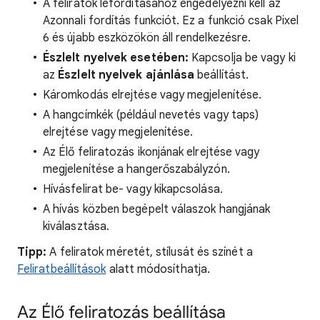
A feliratok lefordításához engedélyezni kell az
Azonnali fordítás funkciót. Ez a funkció csak Pixel
6 és újabb eszközökön áll rendelkezésre.
Észlelt nyelvek esetében:
Kapcsolja be vagy ki
az
Észlelt nyelvek ajánlása
beállítást.
Káromkodás elrejtése vagy megjelenítése.
A hangcímkék (például nevetés vagy taps)
elrejtése vagy megjelenítése.
Az Élő feliratozás ikonjának elrejtése vagy
megjelenítése a hangerőszabályzón.
Hívásfelirat be- vagy kikapcsolása.
A hívás közben begépelt válaszok hangjának
kiválasztása.
Tipp:
A feliratok méretét, stílusát és színét a
Feliratbeállítások
alatt módosíthatja.
Az Élő feliratozás beállítása