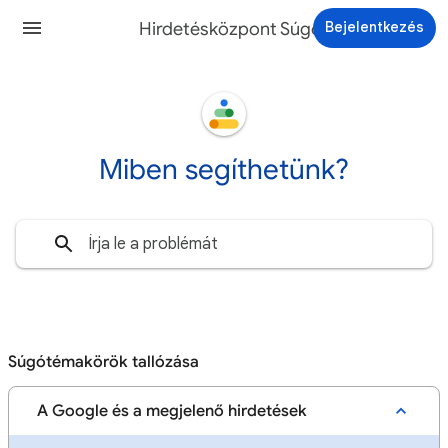
Hirdetésközpont Súgó
Bejelentkezés
Miben segíthetünk?
Súgótémakörök tallózása
A Google és a megjelenő hirdetések