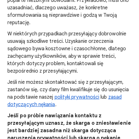
poparte niezbitymi dowodami. Przykładowo, musi ono
uzasadniać, dlaczego uważasz, że konkretne
sformułowania są nieprawdziwe i godzą w Twoją
reputację.
W niektórych przypadkach przesyłający dobrowolnie
usuwają szkodliwe treści. Uzyskanie orzeczenia
sądowego bywa kosztowne i czasochłonne, dlatego
zachęcamy użytkowników, aby w sprawie treści,
których dotyczy problem, kontaktowali się
bezpośrednio z przesyłającymi.
Jeśli nie możesz skontaktować się z przesyłającym,
zastanów się, czy dany film kwalifikuje się do usunięcia
na podstawie naszej
polityki prywatności
lub
zasad
dotyczących nękania
.
Jeśli po próbie nawiązania kontaktu z
przesyłającym uznasz, że skarga o zniesławienie
jest bardziej zasadna niż skarga dotycząca
naruszenia prywatności lub skarga o nękanie,