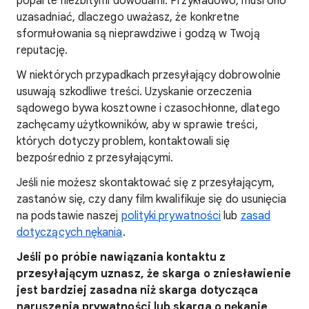
poparte niezbitymi dowodami. Przykładowo, musi ono
uzasadniać, dlaczego uważasz, że konkretne
sformułowania są nieprawdziwe i godzą w Twoją
reputację.
W niektórych przypadkach przesyłający dobrowolnie
usuwają szkodliwe treści. Uzyskanie orzeczenia
sądowego bywa kosztowne i czasochłonne, dlatego
zachęcamy użytkowników, aby w sprawie treści,
których dotyczy problem, kontaktowali się
bezpośrednio z przesyłającymi.
Jeśli nie możesz skontaktować się z przesyłającym,
zastanów się, czy dany film kwalifikuje się do usunięcia
na podstawie naszej
polityki prywatności
lub
zasad
dotyczących nękania
.
Jeśli po próbie nawiązania kontaktu z
przesyłającym uznasz, że skarga o zniesławienie
jest bardziej zasadna niż skarga dotycząca
naruszenia prywatności lub skarga o nękanie,