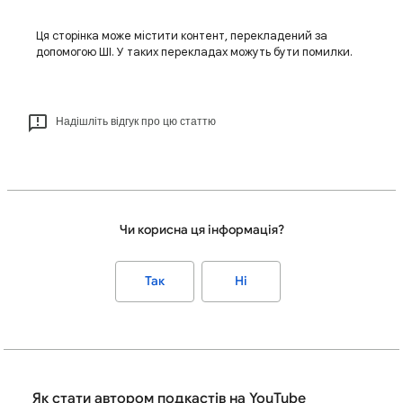
Ця сторінка може містити контент, перекладений за
допомогою ШІ. У таких перекладах можуть бути помилки.
Надішліть відгук про цю статтю
Чи корисна ця інформація?
Так
Ні
Як стати автором подкастів на YouTube