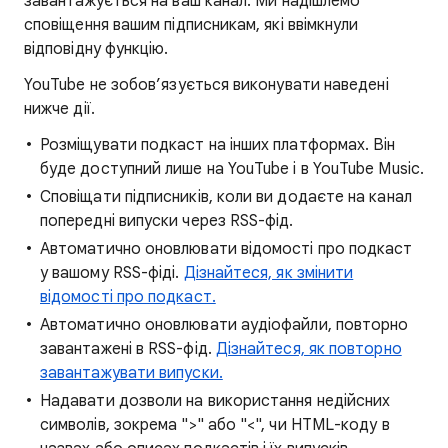
завантажується на ваш канал. Ми надішлемо
сповіщення вашим підписникам, які ввімкнули
відповідну функцію.
YouTube не зобов’язується виконувати наведені
нижче дії.
Розміщувати подкаст на інших платформах. Він
буде доступний лише на YouTube і в YouTube Music.
Сповіщати підписників, коли ви додаєте на канал
попередні випуски через RSS-фід.
Автоматично оновлювати відомості про подкаст
у вашому RSS-фіді.
Дізнайтеся, як змінити
відомості про подкаст.
Автоматично оновлювати аудіофайли, повторно
завантажені в RSS-фід.
Дізнайтеся, як повторно
завантажувати випуски.
Надавати дозволи на використання недійсних
символів, зокрема ">" або "<", чи HTML-коду в