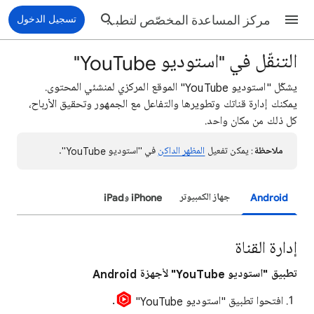
مركز المساعدة المخصّص لتطبيق "استوديو YouTube"
تسجيل الدخول
التنقّل في "استوديو YouTube"
يشكّل "استوديو YouTube" الموقع المركزي لمنشئي المحتوى.
يمكنك إدارة قناتك وتطويرها والتفاعل مع الجمهور وتحقيق الأرباح،
كل ذلك من مكان واحد.
ملاحظة
: يمكن تفعيل
المظهر الداكن
في "استوديو YouTube".
Android
جهاز الكمبيوتر
iPhone وiPad
إدارة القناة
تطبيق "استوديو YouTube" لأجهزة Android
افتحوا تطبيق "استوديو YouTube"
.