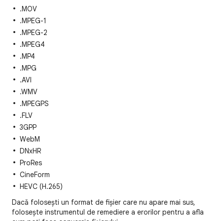
.MOV
.MPEG-1
.MPEG-2
.MPEG4
.MP4
.MPG
.AVI
.WMV
.MPEGPS
.FLV
3GPP
WebM
DNxHR
ProRes
CineForm
HEVC (H.265)
Dacă folosești un format de fișier care nu apare mai sus,
folosește instrumentul de remediere a erorilor pentru a afla