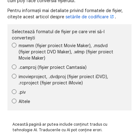
cum poți face conversia fișierului.
Pentru informații mai detaliate privind formatele de fișier,
citește acest articol despre
setările de codificare
.
Selectează formatul de fișier pe care vrei să-l
convertești
mswmm (fișier proiect Movie Maker), .msdvd
(fișier proiect DVD Maker), .wlmp (fișier proiect
Movie Maker)
.camproj (fișier proiect Camtasia)
imovieproject, .dvdproj (fișier proiect iDVD),
.rcproject (fișier proiect iMovie)
.piv
Altele
Această pagină ar putea include conținut tradus cu
tehnologie AI. Traducerile cu AI pot conține erori.