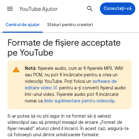
YouTube Ajutor
Conectați-vă
Centrul de ajutor
Sfaturi pentru creatori
Formate de fișiere acceptate
pe YouTube
Notă
: fișierele audio, cum ar fi fișierele MP3, WAV
sau PCM, nu pot fi încărcate pentru a crea un
videoclip YouTube. Poți folosi un
software de
editare video
pentru a-ți converti fișierul audio
într-unul video. Fișierele audio pot fi încărcate
numai ca
limbi suplimentare pentru videoclip
.
S-ar putea să nu știi sigur în ce format să-ți salvezi
videoclipul sau să primești mesajul de eroare „Format de
fișier nevalid” atunci când îl încarci. În acest caz, asigură-te
că folosești unul dintre următoarele formate: