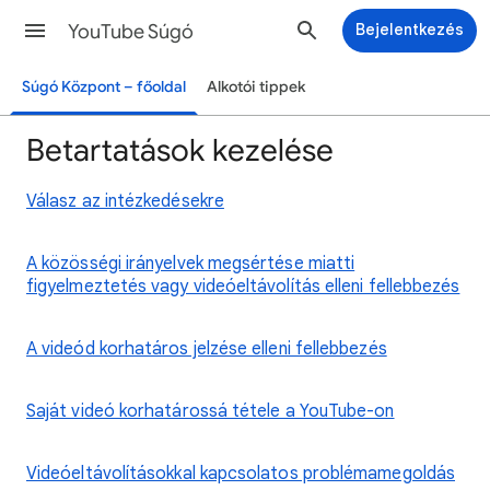
YouTube Súgó
Bejelentkezés
Súgó Központ – főoldal
Alkotói tippek
Betartatások kezelése
Válasz az intézkedésekre
A közösségi irányelvek megsértése miatti
figyelmeztetés vagy videóeltávolítás elleni fellebbezés
A videód korhatáros jelzése elleni fellebbezés
Saját videó korhatárossá tétele a YouTube-on
Videóeltávolításokkal kapcsolatos problémamegoldás