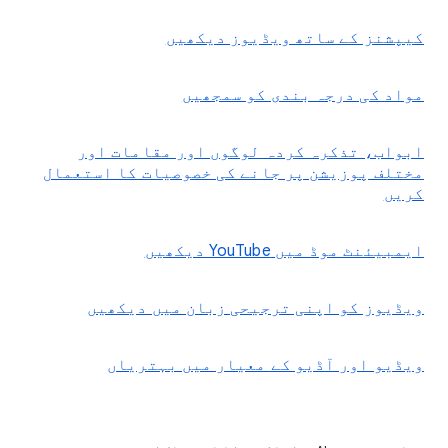
کیپشنز کے ساتھ ویڈیوز دیکھیں
مواد کی درجہ بندی کو سمجھیں
ابواب، تذکرہ کردہ لوگوں اور مقامات اور
مختلف پوزیشن پر جانے کی خصوصیات کا استعمال
کریں
ایمبیئنٹ موڈ میں YouTube دیکھیں
ویڈیوز کو اپنی ترجیحی زبان میں دیکھیں
ویڈیو اور آڈیو کے معیار میں بہتریاں