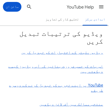
YouTube Help
سائن ان
امدادی مرکز
تخلیق کار کی تجاویز
ویڈیو کی ترتیبات تبدیل
کریں
ویڈیو پلیئر کے اختیارات کو تبدیل کریں
اس بات کو حسب ضرورت بنائیں کہ آپ ویڈیوز کیسے
دیکھتے ہیں
YouTube پر اپنے تجربے کو تبدیل کرنے کے دوسرے
طریقے
منتخب ممالک میں آف لائن دیکھیں