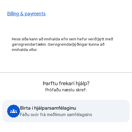
Billing & payments
Þessi síða kann að innihalda efni sem hefur verið þýtt með
gervigreindartækni. Gervigreindarþýðingar kunna að
innihalda villur.
Þarftu frekari hjálp?
Prófaðu næstu skref:
Birta í hjálparsamfélaginu
Fáðu svör frá meðlimum samfélagsins