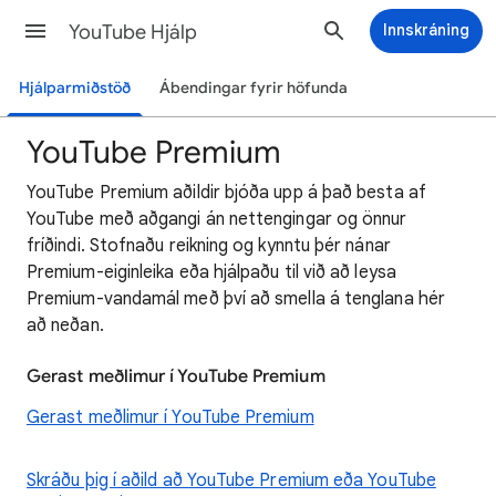
YouTube Hjálp
Innskráning
Hjálparmiðstöð
Ábendingar fyrir höfunda
YouTube Premium
YouTube Premium aðildir bjóða upp á það besta af
YouTube með aðgangi án nettengingar og önnur
fríðindi. Stofnaðu reikning og kynntu þér nánar
Premium-eiginleika eða hjálpaðu til við að leysa
Premium-vandamál með því að smella á tenglana hér
að neðan.
Gerast meðlimur í YouTube Premium
Gerast meðlimur í YouTube Premium
Skráðu þig í aðild að YouTube Premium eða YouTube