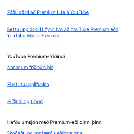
Fáðu aðild að Premium Lite á YouTube
Settu upp áskrift fyrir tvo að YouTube Premium eða
YouTube Music Premium
YouTube Premium-fríðindi
Nánar um fríðindin þín
Fínstilltu upplifunina
Fríðindi og tilboð
Hafðu umsjón með Premium-aðildinni þinni
Skoðaðu og uppfærðu aðildina þína