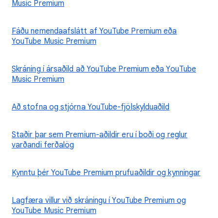
Music Premium
Fáðu nemendaafslátt af YouTube Premium eða
YouTube Music Premium
Skráning í ársaðild að YouTube Premium eða YouTube
Music Premium
Að stofna og stjórna YouTube-fjölskylduaðild
Staðir þar sem Premium-aðildir eru í boði og reglur
varðandi ferðalög
Kynntu þér YouTube Premium prufuaðildir og kynningar
Lagfæra villur við skráningu í YouTube Premium og
YouTube Music Premium