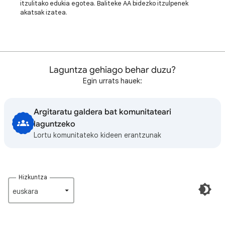
itzulitako edukia egotea. Baliteke AA bidezko itzulpenek
akatsak izatea.
Laguntza gehiago behar duzu?
Egin urrats hauek:
Argitaratu galdera bat komunitateari
laguntzeko
Lortu komunitateko kideen erantzunak
Hizkuntza
euskara‎