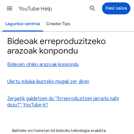
YouTube Help
Hasi saioa
Laguntza-zentroa
Creator Tips
Bideoak erreproduzitzeko
arazoak konpondu
Bideoen ohiko arazoak konpondu
Ulertu edukia ikusteko mugak zer diren
Zergatik galdetzen du "Erreproduzitzen jarraitu nahi
duzu?" YouTube-k?
Baliteke orri honetan AA bidezko teknologia erabilita