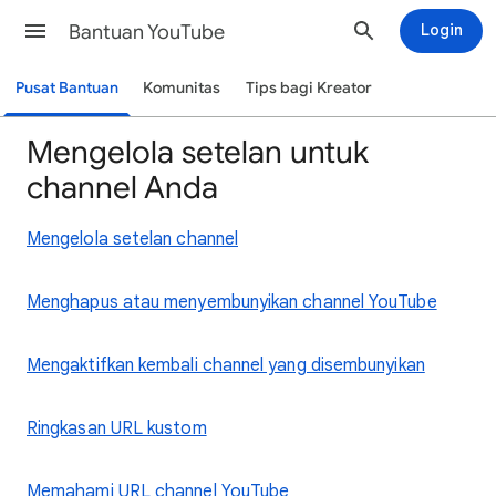
Bantuan YouTube
Login
Pusat Bantuan
Komunitas
Tips bagi Kreator
Mengelola setelan untuk
channel Anda
Mengelola setelan channel
Menghapus atau menyembunyikan channel YouTube
Mengaktifkan kembali channel yang disembunyikan
Ringkasan URL kustom
Memahami URL channel YouTube