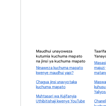
Maudhui unayoweza
Taarif
kutumia kuchuma mapato
Yanay
na jinsi ya kuchuma mapato
Masasi
Ninaweza kuchuma mapato
majuzi
kwenye maudhui yapi?
matan
Chagua jinsi unavyotaka
Maswal
kuchuma mapato
kuhusu
Yaliyo
Muhtasari wa Kujifanyia
Uthibitishaji kwenye YouTube
Chanel