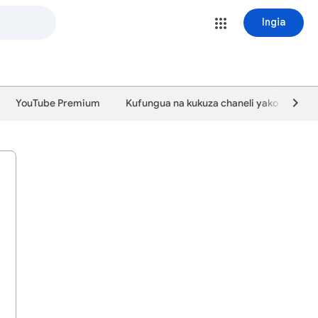
Ingia
YouTube Premium
Kufungua na kukuza chaneli yako
Ku