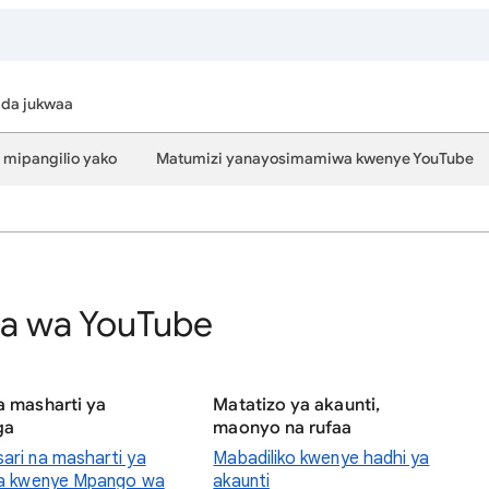
da jukwaa
a mipangilio yako
Matumizi yanayosimamiwa kwenye YouTube
a wa YouTube
a masharti ya
Matatizo ya akaunti,
ga
maonyo na rufaa
ari na masharti ya
Mabadiliko kwenye hadhi ya
ga kwenye Mpango wa
akaunti