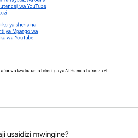
i Yanayoulizwa Sana
 utendaji wa YouTube
tuzi
liko ya sheria na
ti ya Mpango wa
ika wa YouTube
siriwa kwa kutumia teknolojia ya AI. Huenda tafsiri za AI
aji usaidizi mwingine?