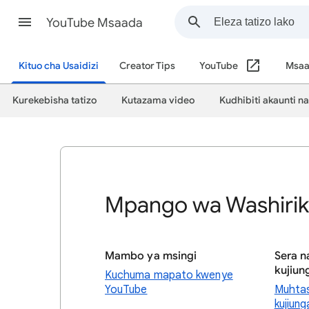
YouTube Msaada
Kituo cha Usaidizi
Creator Tips
YouTube
Msaa
Kurekebisha tatizo
Kutazama video
Kudhibiti akaunti n
Mpango wa Washirik
Mambo ya msingi
Sera n
kujiun
Kuchuma mapato kwenye
YouTube
Muhtas
kujiun