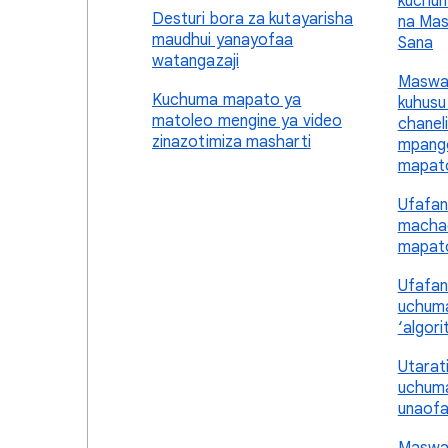
kuchu
Desturi bora za kutayarisha
na Mas
maudhui yanayofaa
Sana
watangazaji
Maswal
Kuchuma mapato ya
kuhusu
matoleo mengine ya video
chanel
zinazotimiza masharti
mpango
mapat
Ufafan
machac
mapat
Ufafan
uchuma
‘algor
Utarat
uchuma
unaofa