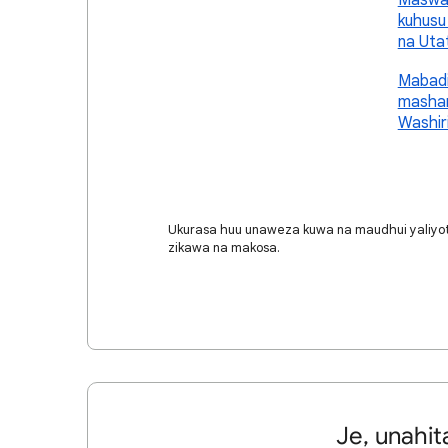
Maswal
kuhusu
na Uta
Mabadi
mashar
Washir
Ukurasa huu unaweza kuwa na maudhui yaliyotaf
zikawa na makosa.
Je, unahit