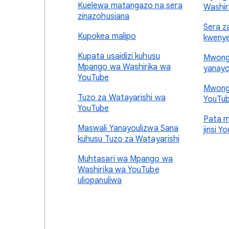
Kuelewa matangazo na sera
Washir
zinazohusiana
Sera z
Kupokea malipo
kwenye
Kupata usaidizi kuhusu
Mwong
Mpango wa Washirika wa
yanayo
YouTube
Mwong
Tuzo za Watayarishi wa
YouTu
YouTube
Pata m
Maswali Yanayoulizwa Sana
jinsi 
kuhusu Tuzo za Watayarishi
Muhtasari wa Mpango wa
Washirika wa YouTube
uliopanuliwa