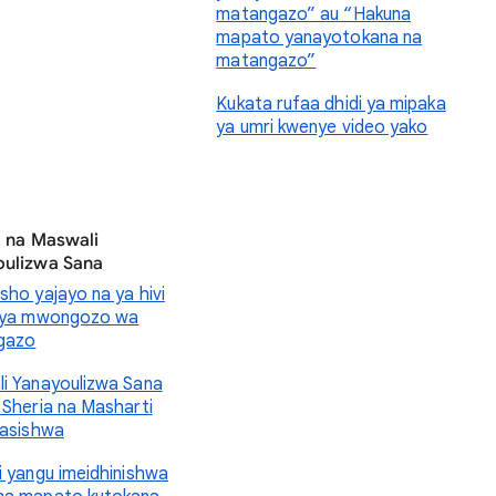
matangazo” au “Hakuna
mapato yanayotokana na
matangazo”
Kukata rufaa dhidi ya mipaka
ya umri kwenye video yako
a na Maswali
oulizwa Sana
sho yajayo na ya hivi
 ya mwongozo wa
gazo
i Yanayoulizwa Sana
 Sheria na Masharti
sasishwa
i yangu imeidhinishwa