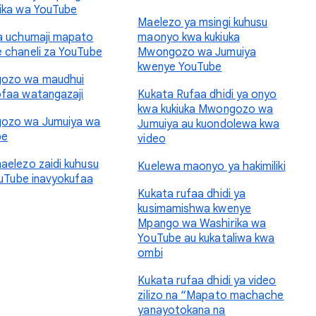
ika wa YouTube
Maelezo ya msingi kuhusu
a uchumaji mapato
maonyo kwa kukiuka
 chaneli za YouTube
Mwongozo wa Jumuiya
kwenye YouTube
ozo wa maudhui
faa watangazaji
Kukata Rufaa dhidi ya onyo
kwa kukiuka Mwongozo wa
ozo wa Jumuiya wa
Jumuiya au kuondolewa kwa
be
video
aelezo zaidi kuhusu
Kuelewa maonyo ya hakimiliki
YouTube inavyokufaa
Kukata rufaa dhidi ya
kusimamishwa kwenye
Mpango wa Washirika wa
YouTube au kukataliwa kwa
ombi
Kukata rufaa dhidi ya video
zilizo na “Mapato machache
yanayotokana na