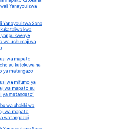
ma mapato kutokana
wali Yanayoulizwa
i Yanayoulizwa Sana
 kukataliwa kwa
i yangu kwenye
 wa uchumaji wa
o
uzi wa mapato
he au kutokuwa na
o ya matangazo
uzi wa mifumo ya
ji wa mapato au
iti ya matangazo’
ibu wa uhakiki wa
ji wa mapato
a watangazaji