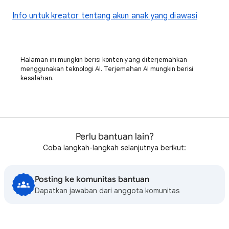
Info untuk kreator tentang akun anak yang diawasi
Halaman ini mungkin berisi konten yang diterjemahkan
menggunakan teknologi AI. Terjemahan AI mungkin berisi
kesalahan.
Perlu bantuan lain?
Coba langkah-langkah selanjutnya berikut:
Posting ke komunitas bantuan
Dapatkan jawaban dari anggota komunitas