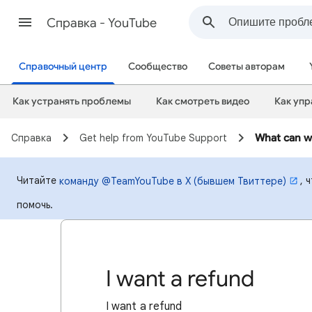
Cправка - YouTube
Справочный центр
Сообщество
Советы авторам
Как устранять проблемы
Как смотреть видео
Как упр
Cправка
Get help from YouTube Support
What can w
Читайте
, 
команду @TeamYouTube в X (бывшем Твиттере)
помочь.
I want a refund
I want a refund