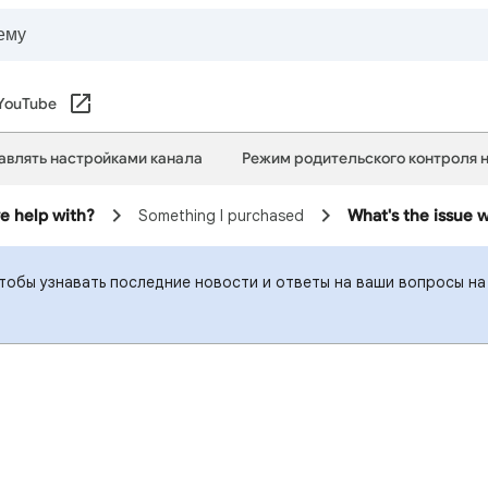
YouTube
авлять настройками канала
Режим родительского контроля 
e help with?
Something I purchased
What's the issue 
чтобы узнавать последние новости и ответы на ваши вопросы на