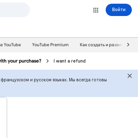
Войти
на YouTube
YouTube Premium
Как создать и развивать ка
with your purchase?
I want a refund
 французском и русском языках. Мы всегда готовы