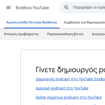
Βοήθεια YouTube
Αρχική σελίδα Κέντρου Βοήθειας
Συμβουλές για δημιουργού
Επίλυση προβλήματος
Παρακολούθηση βίντεο
Διαχείρ
Γίνετε δημιουργός 
Δημιουργία podcast στο YouTube Studio
Διανομή podcast στο YouTube
Χρήση σημάτων podcast στο YouTube