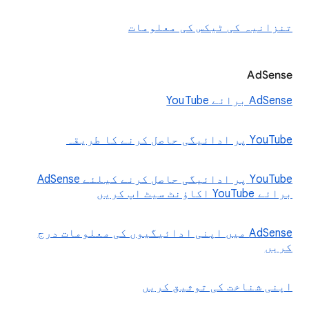
تنزانیہ کی ٹیکس کی معلومات
AdSense
AdSense برائے YouTube
‫YouTube پر ادائیگی حاصل کرنے کا طریقہ
YouTube پر ادائیگی حاصل کرنے کیلئے AdSense
برائے YouTube اکاؤنٹ سیٹ اپ کریں
AdSense میں اپنی ادائیگیوں کی معلومات درج
کریں
اپنی شناخت کی توثیق کریں