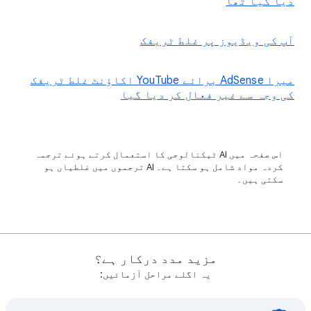
دیا گیا تھا
آپ کی ویڈیوز پر غلط ٹریفک
میرا AdSense برائے YouTube اکاؤنٹ غلط ٹریفک
کی وجہ سے غیر فعال کر دیا گیا
اس صفحہ میں AI ٹیکنالوجی کا استعمال کرتے ہوئے ترجمہ
کردہ مواد شامل ہو سکتا ہے۔ ‫AI ترجموں میں غلطیاں ہو
سکتی ہیں۔
مزید مدد درکار ہے؟
یہ اگلے مراحل آزمائيں: