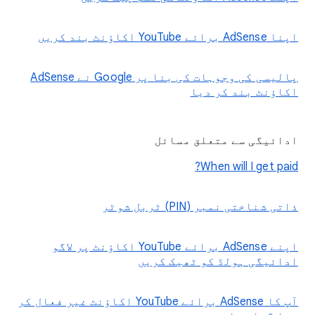
اپنا AdSense برائے YouTube اکاؤنٹ بند کریں
پالیسی کی وجوہات کی بنا پر Google نے AdSense
اکاؤنٹ بند کر دیا
ادائیگی سے متعلق مسائل
When will I get paid?
ذاتی شناختی نمبر (PIN) ٹربل شوٹر
اپنے AdSense برائے YouTube اکاؤنٹ پر لاگو
ادائیگی ہولڈ کو ٹھیک کریں
آپ کا AdSense برائے YouTube اکاؤنٹ غیر فعال کر