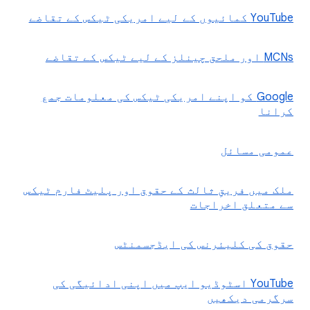
YouTube کمائیوں کے لیے امریکی ٹیکس کے تقاضے
MCNs اور ملحق چینلز کے لیے ٹیکس کے تقاضے
‫Google کو اپنے امریکی ٹیکس کی معلومات جمع
کرانا
عمومی مسائل
ملک میں فریقِ ثالث کے حقوق اور پلیٹ فارم ٹیکس
سے متعلق اخراجات
حقوق کی کلیئرنس کی ایڈجسمنٹس
‫YouTube اسٹوڈیو ایپ میں اپنی ادائیگی کی
سرگرمی دیکھیں