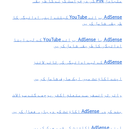
متبادل PIN کی درخواست کرنے کا طریقہ
‫AdSense برائے YouTube کیلئے اپنی ادائیگی کا
طریقہ شامل کریں
AdSense یا AdSense برائے YouTube کے لیے اپنا
ادائیگی کا طریقہ شامل کریں
AdSense کے لیے ادائیگی کی ٹائم لائنز
اپنے اکاؤنٹ میں ایک صارف شامل کریں
وائر ٹرانسفر سے متعلق اکثر پوچھے گئے سوالات
بند کردہ AdSense اکاؤنٹ کو دوبارہ فعال کریں
اپنے AdSense اکاؤنٹ کی قسم چیک کریں