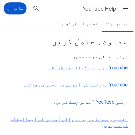
YouTube Help
سائن ان
امدادی مرکز
تخلیق کار کی تجاویز
معاوضہ حاصل کریں
اپنی آمدنی کو سمجھیں
YouTube پر پیسہ کمانے کا طریقہ
YouTube پارٹنر کی آمدنی کا مجموعی جائزہ
اپنی YouTube آمدنی چیک کریں۔
اشتہار سے حاصل ہونے والی آمدنی کے اینالیٹکس
کو سمجھیں