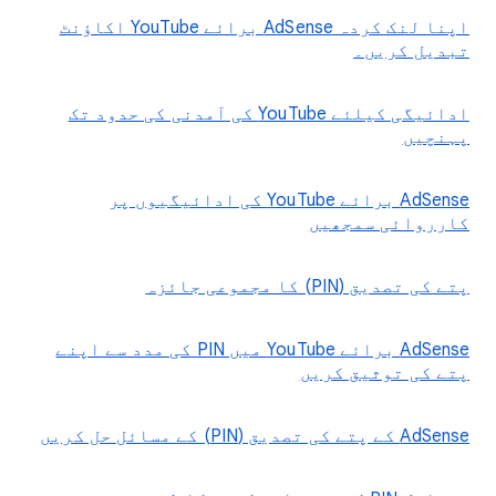
اپنا لنک کردہ AdSense برائے YouTube اکاؤنٹ
تبدیل کریں۔
ادائیگی کیلئے YouTube کی آمدنی کی حدود تک
پہنچیں
‫AdSense برائے YouTube کی ادائیگیوں پر
کارروائی سمجھیں
پتے کی تصدیق (PIN) کا مجموعی جائزہ
‫AdSense برائے YouTube میں PIN کی مدد سے اپنے
پتے کی توثیق کریں
‫AdSense کے پتے کی تصدیق (PIN) کے مسائل حل کریں