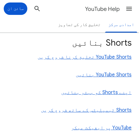
YouTube Help
سائن ان
امدادی مرکز
تخلیق کار کی تجاویز
Shorts بنائیں
‫YouTube Shorts تخلیق کرنا شروع کریں
‫YouTube Shorts بنائيں
اپنے Shorts کو بہتر بنائیں
‫Shorts ٹیمپلیٹس کے ساتھ شروع کریں
‫YouTube پر ایفیکٹ میکر