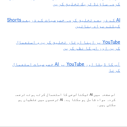
کردہ ساؤنڈ ٹریک تخلیق کریں
‫AI کے ذریعے تخلیق کردہ خصوصیات کے ذریعے Shorts
کیلئے مواد بنائیں
‫YouTube پر اپنا اوتار تخلیق کریں، استعمال
کریں اور اس کا نظم کریں
آپ کا ڈیٹا اور YouTube پر AI خصوصیات استعمال
کرنا
اس صفحہ میں AI ٹیکنالوجی کا استعمال کرتے ہوئے ترجمہ
کردہ مواد شامل ہو سکتا ہے۔ ‫AI ترجموں میں غلطیاں ہو
سکتی ہیں۔