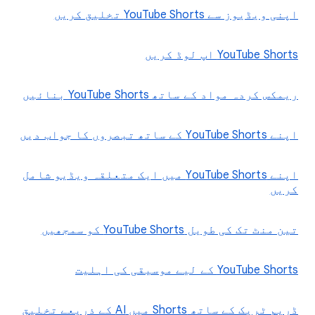
اپنی ویڈیوز سے YouTube Shorts تخلیق کریں
‫YouTube Shorts اپ لوڈ کریں
ریمکس کردہ مواد کے ساتھ YouTube Shorts بنائیں
اپنے YouTube Shorts کے ساتھ تبصروں کا جواب دیں
اپنے YouTube Shorts میں ایک متعلقہ ویڈیو شامل
کریں
تین منٹ تک کی طویل YouTube Shorts کو سمجھیں
‫YouTube Shorts کے لیے موسیقی کی اہلیت
ڈریم ٹریک کے ساتھ Shorts میں AI کے ذریعے تخلیق