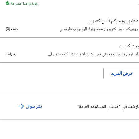
إجابة واحدة مقترحة
طيرر ويجيكم نااس كثيررر
يجيكم نااس كثييرر ومحد يترك اليوتيوب طيعوني
الردود (2)
شورت كيف ؟
ر تنزيل يوتيوب يجيني بس بث مباشر و مشاركة صور .، أ…
رد واحد
عرض المزيد
اركات في "منتدى المساعدة العامة"
نشر سؤال