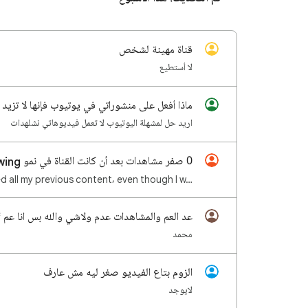
قناة مهينة لشخص
لا أستطيع
ماذا أفعل على منشوراتي في يوتيوب فإنها لا تزيد
اريد حل لمشهلة اليوتيوب لا تعمل فيديوهاتي نشلهدات
0 صفر مشاهدات بعد أن كانت القناة في نمو Zero views after the channel had been growing
d all my previous content, even though I w…
عد العم والمشاهدات عدم ولاشي والله بس انا عم
محمد
الزوم بتاع الفيديو صغر ليه مش عارف
لايوجد