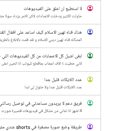
لا استطيع ان اعلق على الفيديوهات
حاولت الكثير ودخلت الاعدادات لاكن الامر يزداد سوئا م
هناك قناه تهين الاسلام كيف اساعد على اقفال القنا
المشكله قناه تهين ديني الاسلام و لقد قمت بالابلاغ بالطر
ابغى اشيل كل الاعجابات من كل الفيديوهات اللي 
لاني حطيت ٤ الاف اعجاب بماقطع لليوتب انا الحين ابغى اشيلها بس ماقدر اشيل الاعجابات كلها مره وحده ابغ…
عدد اللايكات قليل جدا
عدد اللايكات قليل جدا ولا حلول لي ابدا
فريق دعم لا يريدون مساعدتي في توصيل رسالتي 
4 اشهر انا اعاني من مشكل في فيديوهات قصيرة شورت لا تظهر في صفحة رئيسية اليوتيوب للمتابعين لا يوجد اق…
طريقة وضع صورة مصغرة في shorts عندي مش مفعله