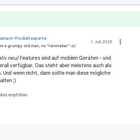
iamant-Produktexperte
1. Juli 2025
'm a grumpy old man, no "rainmaker" ;o)
ativ neu)
Features sind auf mobilen Geräten - und
erall verfügbar. Das steht aber meistens auch als
n. Und wenn nicht, dann sollte man diese mögliche
lten ;)
dies empfohlen