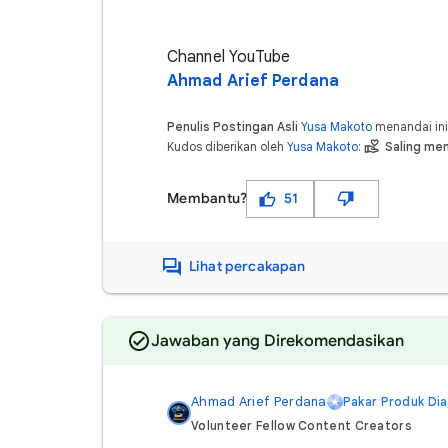
Channel YouTube
Ahmad Arief Perdana
Penulis Postingan Asli
Yusa Makoto
menandai ini
Kudos diberikan oleh
Yusa Makoto
:
Saling me
Membantu?
51
Lihat percakapan
Jawaban yang Direkomendasikan
Ahmad Arief Perdana
Pakar Produk Di
Volunteer Fellow Content Creators