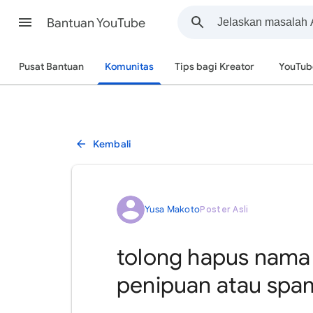
Bantuan YouTube
Pusat Bantuan
Komunitas
Tips bagi Kreator
YouTub
Kembali
Yusa Makoto
Poster Asli
tolong hapus nama 
penipuan atau spa