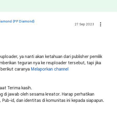
Diamond (PP Diamond)
27 Sep 2023
euploader, ya nanti akan ketahuan dari publisher pemilik
berikan teguran nya ke reuploader tersebut, tapi jika
 berikut caranya
Melaporkan channel
aat Terima kasih.
g di jawab oleh sesama kreator. Harap perhatikan
ub-id, dan identitas di komunitas ini kepada siapapun.