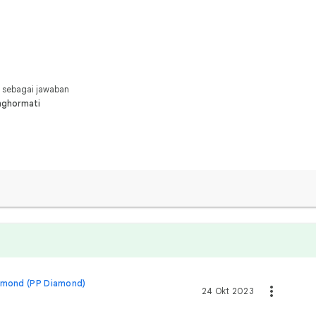
 sebagai jawaban
nghormati
amond (PP Diamond)
24 Okt 2023