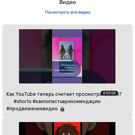
Видео
Посмотреть все видео
0:01:05
Как YouTube теперь считает просмотры Shorts?
📊 #shorts #какпопастьврекомендации
#продвижениевидео